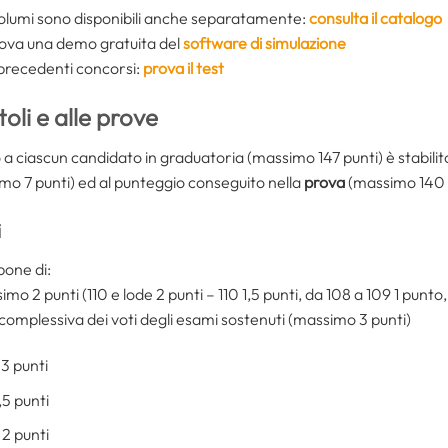
volumi sono disponibili anche separatamente:
consulta il catalogo
ova una demo gratuita del
software di simulazione
i precedenti concorsi:
prova il test
toli e alle prove
o a ciascun candidato in graduatoria (massimo 147 punti) è stabilit
o 7 punti) ed al punteggio conseguito nella
prova
(massimo 140 
i
mpone di:
mo 2 punti (110 e lode 2 punti – 110 1,5 punti, da 108 a 109 1 punto,
omplessiva dei voti degli esami sostenuti (massimo 3 punti)
 3 punti
,5 punti
 2 punti