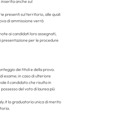
inserita anche sul
e presenti sul territorio, alle quali
 prova di ammissione verrà
ote ai candidati loro assegnati,
o di presentazione per le procedure
eggio dei titoli e della prova.
di esame; in caso di ulteriore
le il candidato che risulta in
n possesso del voto di laurea più
ly.it la graduatoria unica di merito
toria.