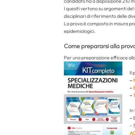
candidato ha a disposizione 210 mi
I quesiti vertono su argomenti del 
disciplinari di riferimento delle div
La prova è composta in misura preval
epidemiologici.
Come prepararsi alla prov
Per una preparazione efficace alla
Il
–
–
–
In
–
E
– 
AC