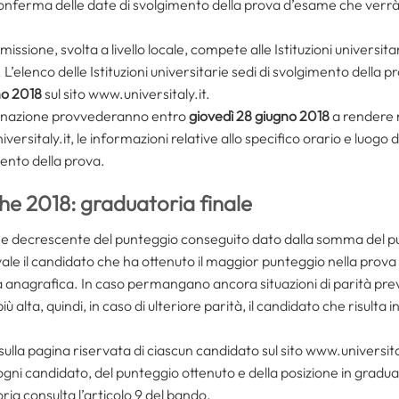
onferma delle date di svolgimento della prova d’esame che verrà 
ssione, svolta a livello locale, compete alle Istituzioni universitari
. L’elenco delle Istituzioni universitarie sedi di svolgimento della
no 2018
sul sito www.universitaly.it.
ssegnazione provvederanno entro
giovedì 28 giugno 2018
a rendere n
iversitaly.it, le informazioni relative allo specifico orario e luog
ento della prova.
he 2018: graduatoria finale
ne decrescente del punteggio conseguito dato dalla somma del punt
vale il candidato che ha ottenuto il maggior punteggio nella prova 
à anagrafica. In caso permangano ancora situazioni di parità preva
 alta, quindi, in caso di ulteriore parità, il candidato che risulta i
sulla pagina riservata di ciascun candidato sul sito www.universita
ogni candidato, del punteggio ottenuto e della posizione in gradua
oria consulta l’articolo 9 del bando.