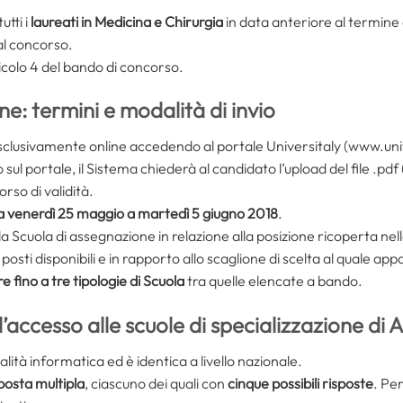
tti i
laureati in Medicina e Chirurgia
in data anteriore al termine
al concorso.
rticolo 4 del bando di concorso.
: termini e modalità di invio
 esclusivamente online accedendo al portale Universitaly (www.univ
sul portale, il Sistema chiederà al candidato l’upload del file .pd
so di validità.
a venerdì 25 maggio a martedì 5 giugno 2018
.
 alla Scuola di assegnazione in relazione alla posizione ricoperta n
posti disponibili e in rapporto allo scaglione di scelta al quale app
re fino a tre tipologie di Scuola
tra quelle elencate a bando.
’accesso alle scuole di specializzazione di 
ità informatica ed è identica a livello nazionale.
sposta multipla
, ciascuno dei quali con
cinque possibili risposte
. Per