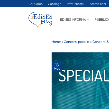
Salta
Chi Siamo
Catalogo
InfoConcorsi
Ammissioni
ai
contenuti
EDISES INFORMA
PUBBLIC
Home
»
Concorsi pubblici
»
Concorsi S
18
Mag