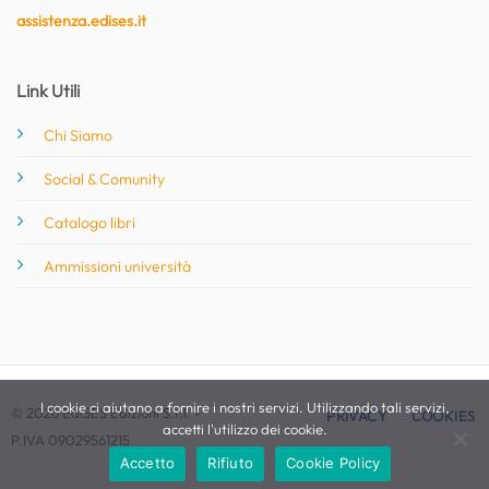
assistenza.edises.it
Link Utili
Chi Siamo
Social & Comunity
Catalogo libri
Ammissioni università
I cookie ci aiutano a fornire i nostri servizi. Utilizzando tali servizi,
© 2026 EdiSES Edizioni S.r.l. -
PRIVACY
COOKIES
accetti l'utilizzo dei cookie.
P.IVA 09029561215
Accetto
Rifiuto
Cookie Policy