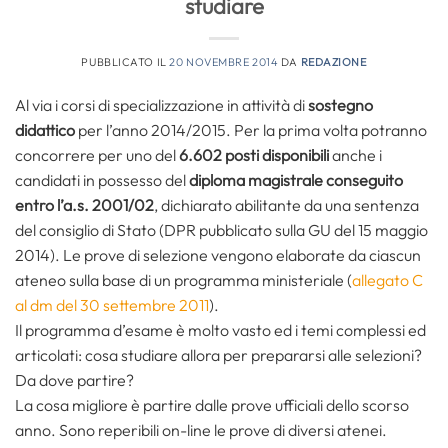
studiare
PUBBLICATO IL
20 NOVEMBRE 2014
DA
REDAZIONE
Al via i corsi di specializzazione in attività di
sostegno
didattico
per l’anno 2014/2015. Per la prima volta potranno
concorrere per uno del
6.602 posti disponibili
anche i
candidati in possesso del
diploma magistrale
conseguito
entro l’a.s. 2001/02
, dichiarato abilitante da una sentenza
del consiglio di Stato (DPR pubblicato sulla GU del 15 maggio
2014). Le prove di selezione vengono elaborate da ciascun
ateneo sulla base di un programma ministeriale (
allegato C
al dm del 30 settembre 2011
).
Il programma d’esame è molto vasto ed i temi complessi ed
articolati: cosa studiare allora per prepararsi alle selezioni?
Da dove partire?
La cosa migliore è partire dalle prove ufficiali dello scorso
anno. Sono reperibili on-line le prove di diversi atenei.