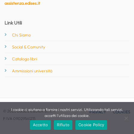
assistenza.edises.it
Link Utili
Chi Siamo
Social & Comunity
Catalogo libri
Ammissioni università
I cookie ci aiutano a fornire i nostri servizi. Utilizzando tali servizi,
© 2026 EdiSES Edizioni S.r.l. -
PRIVACY
COOKIES
accetti l'utilizzo dei cookie.
P.IVA 09029561215
Accetto
Rifiuto
Cookie Policy