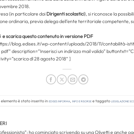
 novembre 2018.
esa (in particolare dai
Dirigenti scolastici
), si riconosce la possibil
ne ordinaria, previa delega dell’ente territoriale competente, sugli
x ⇓ e scarica questo contenuto in versione PDF
ttps://blog.edises.it/wp-content/uploads/2018/11/contabilità-isti
n pdf” description=”Inserisci un indirizzo mail valido” buttontxt
ivity=”scarica dl 28 agosto 2018″ ]
elemento è stato inserito in
Edises informa
,
Info e risorse
e taggato
legislazione sc
ERI
ofessionista”: ho cominciato scrivendo su una Olivetti e anche oggi,