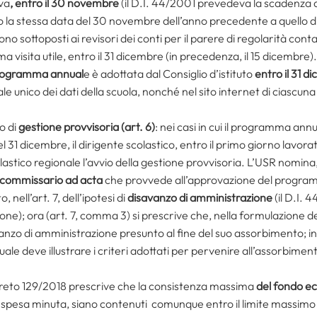
iva
, entro il 30 novembre
(il D.I. 44/2001 prevedeva la scadenza d
o la stessa data del 30 novembre dell’anno precedente a quello d
ono sottoposti ai revisori dei conti per il parere di regolarità conta
ma visita utile, entro il 31 dicembre (in precedenza, il 15 dicembre).
programma annual
e è adottata dal Consiglio d’istituto
entro il 31 
unico dei dati della scuola, nonché nel sito internet di ciascuna 
o di
gestione provvisoria (art. 6)
: nei casi in cui il programma ann
el 31 dicembre, il dirigente scolastico, entro il primo giorno lavor
astico regionale l’avvio della gestione provvisoria. L’USR nomina, e
commissario ad acta
che provvede all’approvazione del program
 nell’art. 7, dell’ipotesi di
disavanzo di amministrazione
(il D.I. 4
zione); ora (art. 7, comma 3) si prescrive che, nella formulazion
nzo di amministrazione presunto al fine del suo assorbimento; in tal
 deve illustrare i criteri adottati per pervenire all’assorbiment
creto 129/2018 prescrive che la consistenza massima
del fondo e
spesa minuta, siano contenuti comunque entro il limite massimo 