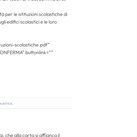
ità per le istituzioni scolastiche di
 edifici scolastici e le loro
tuzioni-scolastiche.pdf”
=”CONFERMA” buttonlink=””
olastica
.
 che alla carta si affianca il