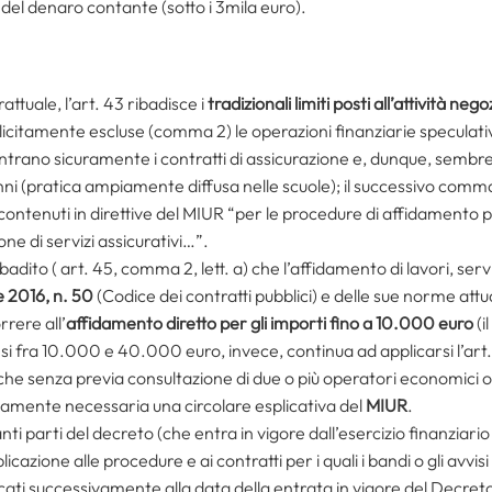
o del denaro contante (sotto i 3mila euro).
attuale, l’art. 43 ribadisce i
tradizionali limiti posti all’attività nego
citamente escluse (comma 2) le operazioni finanziarie speculative 
rientrano sicuramente i contratti di assicurazione e, dunque, sembr
unni (pratica ampiamente diffusa nelle scuole); il successivo comm
ra contenuti in direttive del MIUR “per le procedure di affidament
one di servizi assicurativi…”.
adito ( art. 45, comma 2, lett. a) che l’affidamento di lavori, serv
e 2016, n. 50
(Codice dei contratti pubblici) e delle sue norme attu
rrere all’
affidamento diretto per gli importi fino a 10.000 euro
(i
si fra 10.000 e 40.000 euro, invece, continua ad applicarsi l’art. 3
che senza previa consultazione di due o più operatori economici o 
tamente necessaria una circolare esplicativa del
MIUR
.
anti parti del decreto (che entra in vigore dall’esercizio finanziari
cazione alle procedure e ai contratti per i quali i bandi o gli avvisi
cati successivamente alla data della entrata in vigore del Decreto 