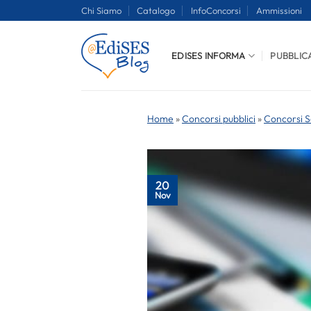
Salta
Chi Siamo
Catalogo
InfoConcorsi
Ammissioni
ai
contenuti
EDISES INFORMA
PUBBLIC
Home
»
Concorsi pubblici
»
Concorsi S
20
Nov