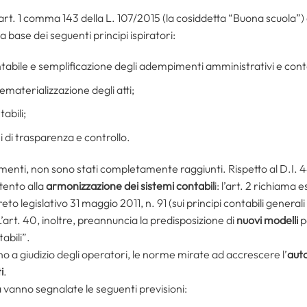
’art. 1 comma 143 della L. 107/2015 (la cosiddetta “Buona scuola”
a base dei seguenti principi ispiratori:
abile e semplificazione degli adempimenti amministrativi e conta
dematerializzazione degli atti;
abili;
di trasparenza e controllo.
menti, non sono stati completamente raggiunti. Rispetto al D.I. 44
tento alla
armonizzazione dei sistemi contabil
i: l’art. 2 richiama 
creto legislativo 31 maggio 2011, n. 91 (sui principi contabili general
’art. 40, inoltre, preannuncia la predisposizione di
nuovi modelli
p
abili”.
 a giudizio degli operatori, le norme mirate ad accrescere l’
aut
i
.
tà vanno segnalate le seguenti previsioni: