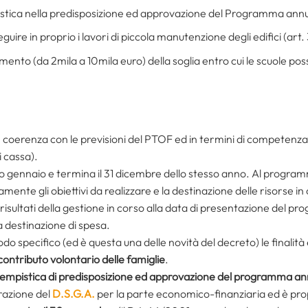
stica nella predisposizione ed approvazione del Programma annua
seguire in proprio i lavori di piccola manutenzione degli edifici (art. 
zamento (da 2mila a 10mila euro) della soglia entro cui le scuole p
 coerenza con le previsioni del PTOF ed in termini di competenza
 cassa).
imo gennaio e termina il 31 dicembre dello stesso anno. Al progra
mente gli obiettivi da realizzare e la destinazione delle risorse in
isultati della gestione in corso alla data di presentazione del 
na destinazione di spesa.
odo specifico (ed è questa una delle novità del decreto) le finalità
contributo volontario delle famiglie
.
tempistica di predisposizione ed approvazione del programma an
razione del
D.S.G.A.
per la parte economico-finanziaria ed è pro