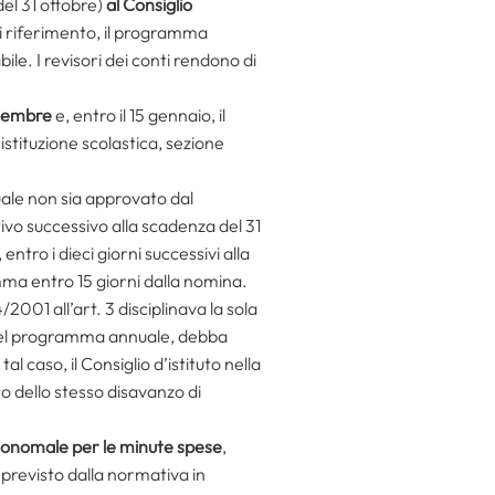
el 31 ottobre)
al Consiglio
i riferimento, il programma
bile. I revisori dei conti rendono di
dicembre
e, entro il 15 gennaio, il
istituzione scolastica, sezione
uale non sia approvato dal
ativo successivo alla scadenza del 31
ntro i dieci giorni successivi alla
ma entro 15 giorni dalla nomina.
4/2001 all’art. 3 disciplinava la sola
e del programma annuale, debba
 caso, il Consiglio d’istituto nella
o dello stesso disavanzo di
conomale per le minute spese
,
previsto dalla normativa in