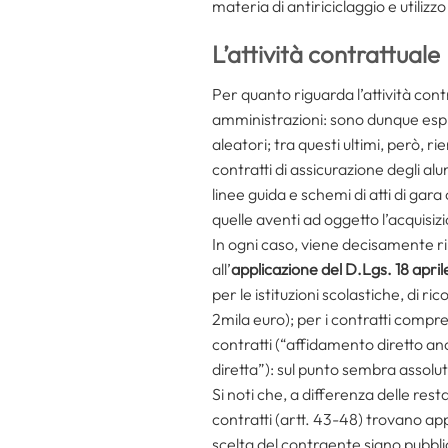
materia di antiriciclaggio e utilizz
L’attività contrattuale
Per quanto riguarda l’attività contr
amministrazioni: sono dunque espli
aleatori; tra questi ultimi, però, 
contratti di assicurazione degli al
linee guida e schemi di atti di ga
quelle aventi ad oggetto l’acquisizi
In ogni caso, viene decisamente rib
all’
applicazione del D.Lgs. 18 april
per le istituzioni scolastiche, di rico
2mila euro); per i contratti compre
contratti (“affidamento diretto an
diretta”): sul punto sembra assolu
Si noti che, a differenza delle rest
contratti (artt. 43-48) trovano appli
scelta del contraente siano pubbli