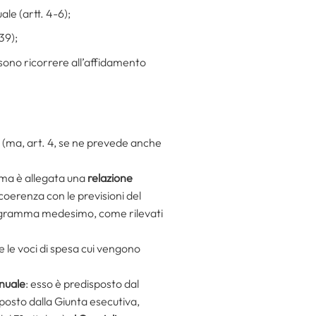
le (artt. 4-6);
39);
ossono ricorrere all’affidamento
 (ma, art. 4, se ne prevede anche
mma è allegata una
relazione
 coerenza con le previsioni del
programma medesimo, come rilevati
 e le voci di spesa cui vengono
nuale
: esso è predisposto dal
posto dalla Giunta esecutiva,