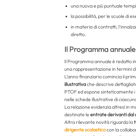
una nuova e più puntuale tempi
la possibilità, per le scuole di e
in materia di contratti, l’innal
diretto.
Il Programma annuale
Il Programma annuale è redatto in
una rappresentazione in termini di
L’anno finanziario comincia il pr
illustrativa
che descrive dettagliata
PTOF ed espone sinteticamente i r
nelle schede illustrative di ciascu
La relazione evidenzia altresì in m
destinate le
entrate derivanti dal 
Altra rilevante novità riguarda la
dirigente scolastico
con la collabo