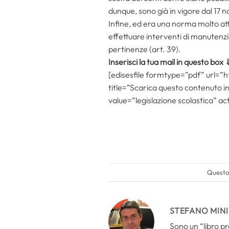
dunque, sono già in vigore dal 17
Infine, ed era una norma molto att
effettuare interventi di manutenzio
pertinenze (art. 39).
Inserisci la tua mail in questo bo
[edisesfile formtype=”pdf” url=”h
title=”Scarica questo contenuto i
value=”legislazione scolastica” act
Questo 
STEFANO MINI
Sono un “libro pr