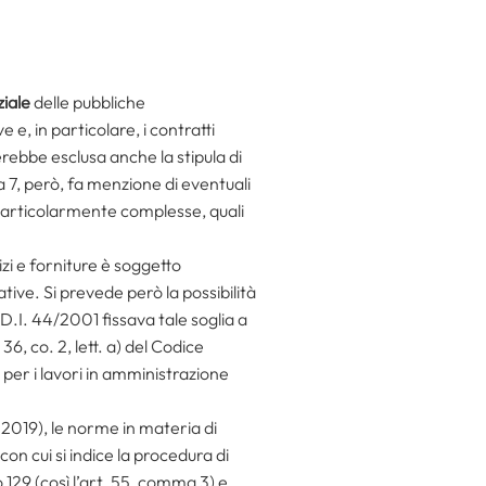
ziale
delle pubbliche
e, in particolare, i contratti
erebbe esclusa anche la stipula di
a 7, però, fa menzione di eventuali
o particolarmente complesse, quali
izi e forniture è soggetto
ative. Si prevede però la possibilità
l D.I. 44/2001 fissava tale soglia a
6, co. 2, lett. a) del Codice
per i lavori in amministrazione
o 2019), le norme in materia di
 con cui si indice la procedura di
129 (così l’art. 55, comma 3) e,