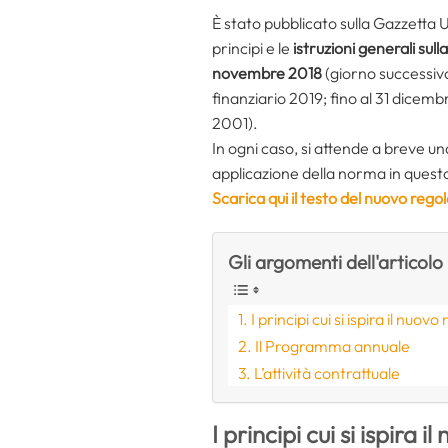
È stato pubblicato sulla Gazzetta U
principi e le
istruzioni generali sul
novembre 2018
(giorno successivo 
finanziario 2019; fino al 31 dicem
2001).
In ogni caso, si attende a breve una
applicazione della norma in quest
Scarica qui il testo del nuovo rego
Gli argomenti dell'articolo
I principi cui si ispira il nuo
Il Programma annuale
L’attività contrattuale
I principi cui si ispira