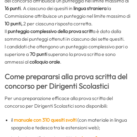
del concorso attribuisce un punteggio nel limite massimo di
16 punti
. A ciascuno dei quesiti in
lingua straniera
la
Commissione attribuisce un punteggio nel limite massimo di
10 punti,
2 per ciascuna risposta corretta.
Il
punteggio complessivo della prova scritt
a è dato dalla
somma dei punteggi ottenuti in ciascuno dei sette quesiti.
I candidati che ottengono un punteggio complessivo pari o
superiore a
70 punti
superano la prova scritta e sono
ammessi al
colloquio orale
.
Come prepararsi alla prova scritta del
concorso per Dirigenti Scolastici
Per una preparazione efficace alla prova scritta del
concorso per Dirigenti Scolastici sono disponibili:
il
manuale con 310 quesiti svolti
(con materiale in lingua
spagnola e tedesca tra le estensioni web);