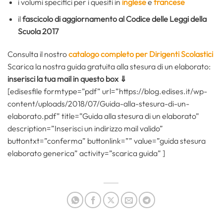
i volumi specifici per i quesiti in
inglese
e
francese
il
fascicolo di aggiornamento al Codice delle Leggi della
Scuola 2017
Consulta il nostro
catalogo completo per Dirigenti Scolastici
Scarica la nostra guida gratuita alla stesura di un elaborato:
inserisci la tua mail in questo box ⇓
[edisesfile formtype=”pdf” url=”https://blog.edises.it/wp-
content/uploads/2018/07/Guida-alla-stesura-di-un-
elaborato.pdf” title=”Guida alla stesura di un elaborato”
description=”Inserisci un indirizzo mail valido”
buttontxt=”conferma” buttonlink=”” value=”guida stesura
elaborato generica” activity=”scarica guida” ]