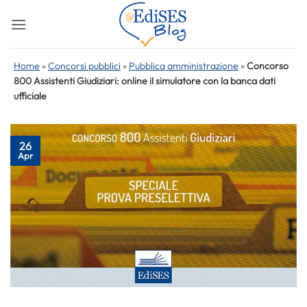
Salta
ai
contenuti
Home
»
Concorsi pubblici
»
Pubblica amministrazione
»
Concorso
800 Assistenti Giudiziari: online il simulatore con la banca dati
ufficiale
26
Apr