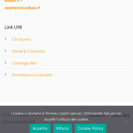
edises.it
-
assistenza.edises.it
Link Utili
Chi Siamo
Social & Comunity
Catalogo libri
Ammissioni università
I cookie ci aiutano a fornire i nostri servizi. Utilizzando tali servizi,
© 2026 EdiSES Edizioni S.r.l. -
PRIVACY
COOKIES
accetti l'utilizzo dei cookie.
P.IVA 09029561215
Accetto
Rifiuto
Cookie Policy