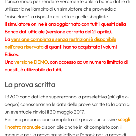
L’unico modo per rendere veramente utile la banca dati è di
utilizzarla nell’ambito di un simulatore che provveda a
“miscelare” la risposta corretta e quelle sbagliate.
Il simulatore online è ora
aggiornato con tutti i quesiti della
Banca dati ufficiale
(versione corretta del 21 aprile).
La
versione completa e senza restrizioni è disponibile
nell’area riservata
di quanti hanno acquistato i volumi
Edises.
Una
versione DEMO
, con accesso ad un numero limitato di
quesiti, è utilizzabile da tutti.
La prova scritta
I 3200 candidati che supereranno la preselettiva (più gli ex-
aequo) conosceranno le date delle prove scritte (o la data di
un eventuale rinvio) il 30 maggio 2017.
Per una preparazione completa alle prove successive
scegli
il nostro manuale
disponibile anche in kit completo con il
manuale per la prova preselettiva e l’ebook per la prova di