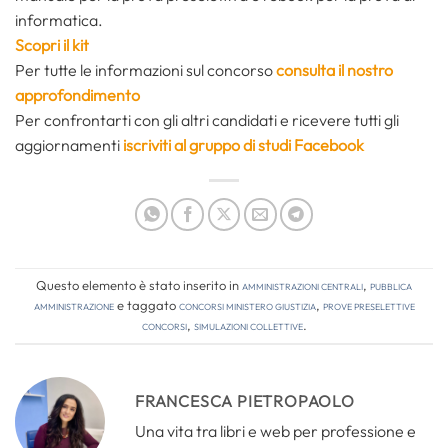
informatica.
Scopri il kit
Per tutte le informazioni sul concorso
consulta il nostro
approfondimento
Per confrontarti con gli altri candidati e ricevere tutti gli
aggiornamenti
iscriviti al gruppo di studi Facebook
Questo elemento è stato inserito in
Amministrazioni Centrali
,
Pubblica
amministrazione
e taggato
concorsi ministero giustizia
,
prove preselettive
concorsi
,
simulazioni collettive
.
FRANCESCA PIETROPAOLO
Una vita tra libri e web per professione e