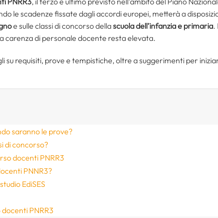
nti PNRR3
, il terzo e ultimo previsto nell’ambito del Piano Nazional
o le scadenze fissate dagli accordi europei, metterà a disposizi
egno
e sulle classi di concorso della
scuola dell’infanzia e primaria
.
la carenza di personale docente resta elevata.
li su requisiti, prove e tempistiche, oltre a suggerimenti per inizia
ndo saranno le prove?
si di concorso?
corso docenti PNRR3
 docenti PNNR3?
 studio EdiSES
o docenti PNRR3