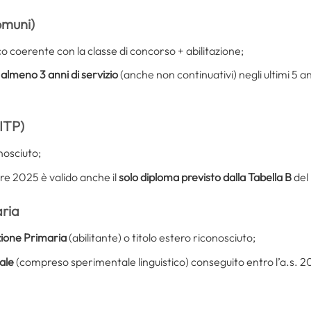
omuni)
co coerente con la classe di concorso + abilitazione;
+
almeno 3 anni di servizio
(anche non continuativi) negli ultimi 5 ann
(ITP)
onosciuto;
bre 2025 è valido anche il
solo diploma previsto dalla Tabella B
del
aria
zione Primaria
(abilitante) o titolo estero riconosciuto;
ale
(compreso sperimentale linguistico) conseguito entro l’a.s. 