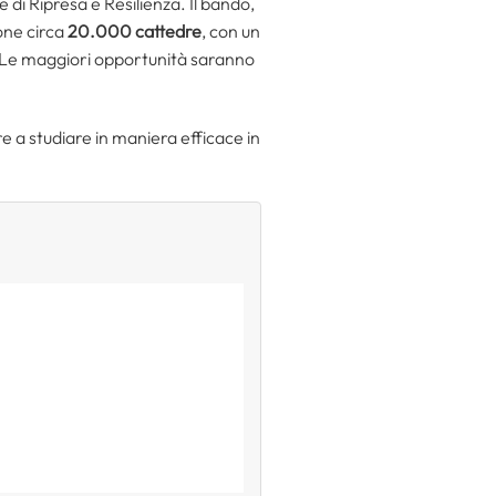
e di Ripresa e Resilienza. Il bando,
one circa
20.000 cattedre
, con un
 Le maggiori opportunità saranno
re a studiare in maniera efficace in