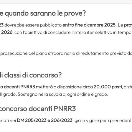
e quando saranno le prove?
R3
dovrebbe essere pubblicato
entro fine dicembre 2025
. Le
pro
a 2026
, con l’obiettivo di concludere l’intero iter selettivo in tempo
rosecuzione del piano straordinario di reclutamento previsto dal
i classi di concorso?
o docenti PNRR3
metterà a disposizione circa
20.000 posti
, dis
II grado, Sostegno nella scuola di ogni ordine e grado.
l concorso docenti PNRR3
icati nei
DM 205/2023 e 206/2023
, già in vigore per i preceden