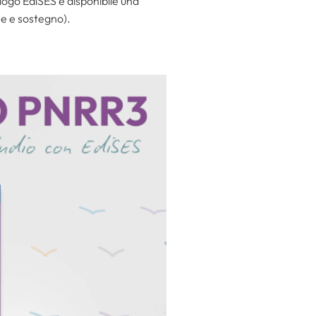
alogo EdiSES è disponibile una
ne e sostegno).