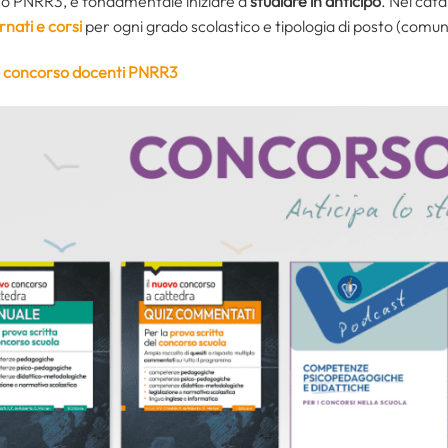
rso PNRR3, è fondamentale iniziare a
studiare in anticipo
. Nel cat
nati e corsi
per ogni grado scolastico e tipologia di posto (comu
l
concorso docenti PNRR3