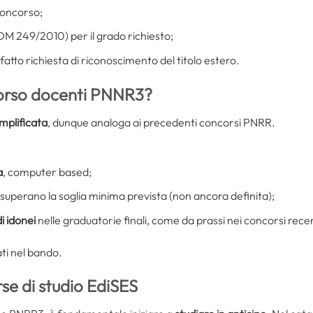
 concorso;
DM 249/2010) per il grado richiesto;
fatto richiesta di riconoscimento del titolo estero.
corso docenti PNNR3?
mplificata
, dunque analoga ai precedenti concorsi PNRR.
a
, computer based;
 superano la soglia minima prevista (non ancora definita);
i idonei
nelle graduatorie finali, come da prassi nei concorsi recen
ati nel bando.
se di studio EdiSES