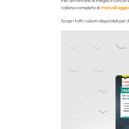
Per affrontare al meglio il conco
collana completa di
manuali aggior
Scopri tutti i volumi disponibili per i