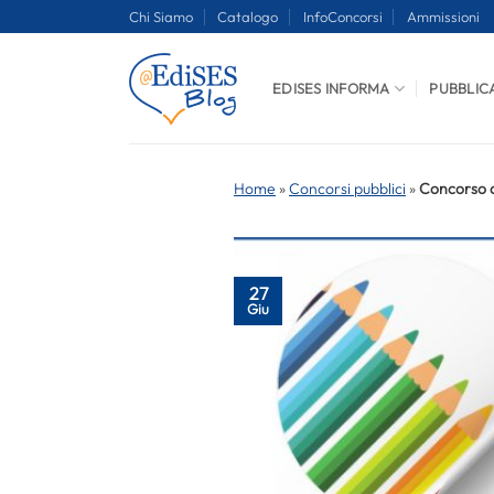
Salta
Chi Siamo
Catalogo
InfoConcorsi
Ammissioni
ai
contenuti
EDISES INFORMA
PUBBLIC
Home
»
Concorsi pubblici
»
Concorso d
27
Giu