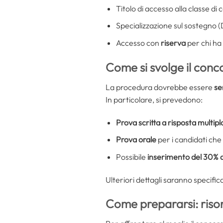
Titolo di accesso alla classe di
Specializzazione sul sostegno (
Accesso con
riserva
per chi ha 
Come si svolge il con
La procedura dovrebbe essere
se
In particolare, si prevedono:
Prova scritta a risposta multipl
Prova orale
per i candidati che
Possibile
inserimento del 30% d
Ulteriori dettagli saranno specific
Come prepararsi: risor