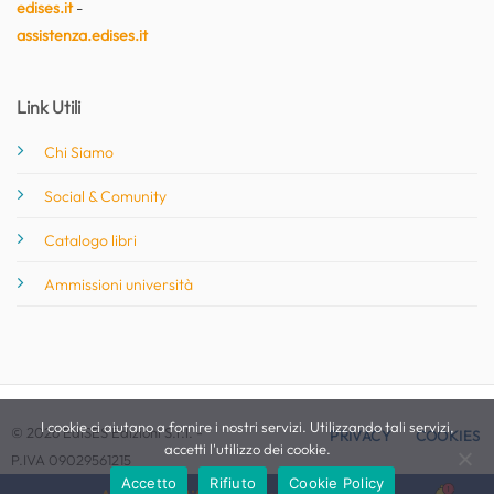
edises.it
-
assistenza.edises.it
Link Utili
Chi Siamo
Social & Comunity
Catalogo libri
Ammissioni università
I cookie ci aiutano a fornire i nostri servizi. Utilizzando tali servizi,
© 2026 EdiSES Edizioni S.r.l. -
PRIVACY
COOKIES
accetti l'utilizzo dei cookie.
P.IVA 09029561215
Accetto
Rifiuto
Cookie Policy