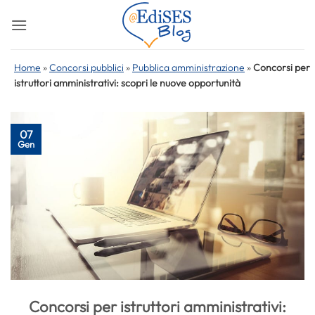
Salta
ai
contenuti
Home
»
Concorsi pubblici
»
Pubblica amministrazione
»
Concorsi per
istruttori amministrativi: scopri le nuove opportunità
07
Gen
Concorsi per istruttori amministrativi: