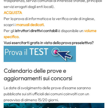
trasparenza, servizi comunali di interesse statale, principali
servizi erogati dagli enti locali).
ACQUISTA
Per la prova di informatica e la verifica orale di inglese,
scopri i
manuali dedicati
.
Per gli
istruttori direttivi contabili
è disponibile un
volume
specifico
.
Vuoi esercitarti gratis in vista della prova preselettiva?
Calendario delle prove e
aggiornamenti sui concorsi
Le date di svolgimento delle prove d’esame saranno
pubblicate sui siti ufficiali dei comuni coinvolti con un
preavviso di almeno 15/20 giorni.