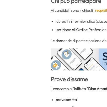
Chi può partecipare
Ai candidati sono richiesti i
requisi
laurea in infermieristica (clas
iscrizione all’Ordine Profession
Le domande di partecipazione dovr
Prove d’esame
Il concorso all’
Istituto “Dino Amad
prova scritta