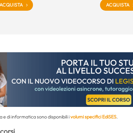
ACQUISTA
ACQUISTA
ra e di informatica sono disponibili i
volumi specifici EdiSES
.
corsi