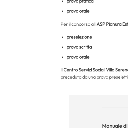
prova pratica
prova orale
Per il concorso all’
ASP Pianura Es
preselezione
prova scritta
prova orale
Il
Centro Servizi Sociali Villa Seren
preceduta da una prova preseletti
Manuale
di