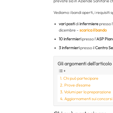
previste sia in Aziende Sanitarie c
Vediamo i bandi aperti, i requisiti
vari posti
di
infermiere
presso l
dicembre –
scarica il bando
10
infermieri
presso l’
ASP Pian
3
infermieri
presso il
Centro Ser
Gli argomenti dell'articolo
Chi può partecipare
Prove d’esame
Volumi per la preparazione
Aggiornamenti sui concorsi