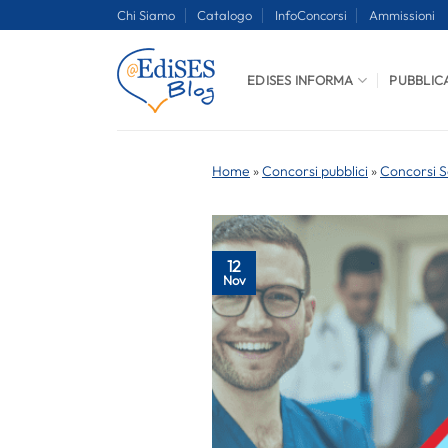
Salta
Chi Siamo
Catalogo
InfoConcorsi
Ammissioni
ai
contenuti
EDISES INFORMA
PUBBLIC
Home
»
Concorsi pubblici
»
Concorsi S
12
Nov