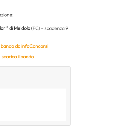
ezione:
ori” di Meldola
(FC) – scadenza 9
il bando da infoConcorsi
–
scarica il bando