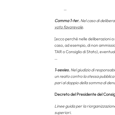
…
Comma 1-ter.
Nel caso di deliberaz
voto favorevole
.
[ecco perché nelle deliberazioni a
caso, ad esempio, di non ammissio
TAR o Consiglio di Stato), eventual
…
1-sexies.
Nel giudizio di responsabil
un reato contro la stessa pubblic
pari al doppio della somma di dena
Decreto del Presidente del Consig
Linee guida per la riorganizzazione
superiori.