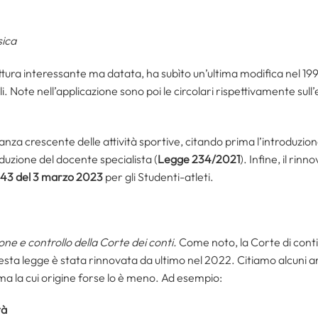
sica
 lettura interessante ma datata, ha subìto un’ultima modifica nel 19
i. Note nell’applicazione sono poi le circolari rispettivamente sull
anza crescente delle attività sportive, citando prima l’introduzione
oduzione del docente specialista (
Legge 234/2021
). Infine, il rin
. 43 del 3 marzo 2023
per gli Studenti-atleti.
ione e controllo della Corte dei conti.
Come noto, la Corte di conti 
esta legge è stata rinnovata da ultimo nel 2022. Citiamo alcuni art
a la cui origine forse lo è meno. Ad esempio:
tà