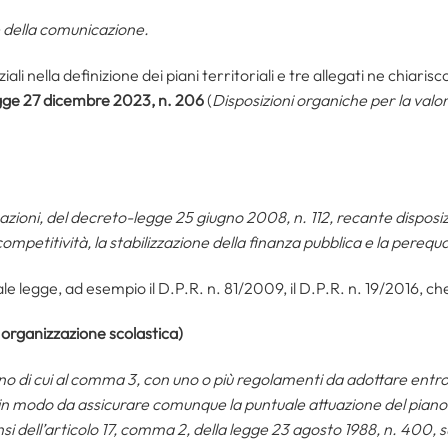
e della comunicazione.
li nella definizione dei piani territoriali e tre allegati ne chiaris
ge 27 dicembre 2023, n. 206
(
Disposizioni organiche per la valo
zioni, del decreto-legge 25 giugno 2008, n. 112, recante disposizi
ompetitività, la stabilizzazione della finanza pubblica e la perequ
ale legge, ad esempio il D.P.R. n. 81/2009, il D.P.R. n. 19/2016, c
i organizzazione scolastica)
ano di cui al comma 3, con uno o più regolamenti da adottare entro
in modo da assicurare comunque la puntuale attuazione del piano d
sensi dell’articolo 17, comma 2, della legge 23 agosto 1988, n. 400, 