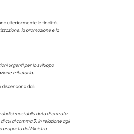
cono ulteriormente le finalità.
rizzazione, la promozione e la
oni urgenti per lo sviluppo
azione tributaria.
he discendono dal:
 dodici mesi dalla data di entrata
i cui al comma 3, in relazione agli
su proposta del Ministro