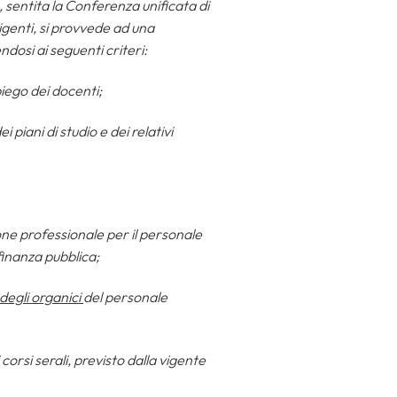
e, sentita la Conferenza unificata di
vigenti, si provvede ad una
dosi ai seguenti criteri:
piego dei docenti;
 piani di studio e dei relativi
ne professionale per il personale
finanza pubblica;
degli organici
del personale
i corsi serali, previsto dalla vigente