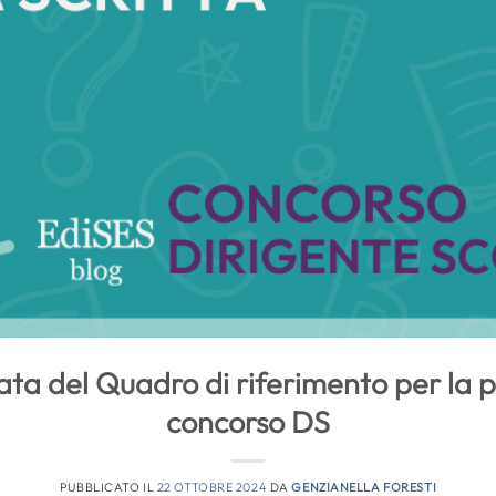
ta del Quadro di riferimento per la p
concorso DS
PUBBLICATO IL
22 OTTOBRE 2024
DA
GENZIANELLA FORESTI