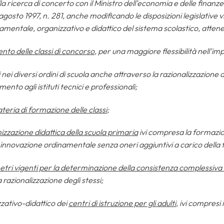
ella ricerca di concerto con il Ministro dell’economia e delle finanz
 agosto 1997, n. 281, anche modificando le disposizioni legislative 
namentale, organizzativo e didattico del sistema scolastico, attenen
to delle classi di concorso
, per una maggiore flessibilità nell’im
 nei diversi ordini di scuola anche attraverso la razionalizzazione dei
ento agli istituti tecnici e professionali;
materia di formazione delle classi
;
izzazione didattica della scuola primaria
ivi compresa la formazio
 innovazione ordinamentale senza oneri aggiuntivi a carico della 
metri vigenti per la determinazione della consistenza complessiva 
razionalizzazione degli stessi;
zzativo-didattico dei
centri di istruzione per gli adulti
, ivi compresi 