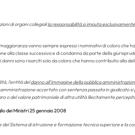
ioni di organi collegiali
la responsabilità si imputa esclusivament
 maggioranza vanno sempre espressi i nominativi di coloro che han
ne alla classe successiva e di condanna da parte della giurispr
i danni sono risarciti solo da coloro che hanno contribuito alla del
ità, l’entità del
danno all’immagine della pubblica amministrazio
a amministrazione accertato con sentenza passata in giudicato si
ro o del valore patrimoniale di altra utilità illecitamente percepi
lio dei Ministri 25 gennaio 2008
 del Sistema di istruzione e formazione tecnica superiore e la costi