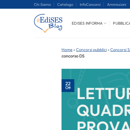
Salta
Chi Siamo
Catalogo
InfoConcorsi
Ammissioni
ai
contenuti
EDISES INFORMA
PUBBLIC
Home
»
Concorsi pubblici
»
Concorsi S
concorso DS
22
Ott