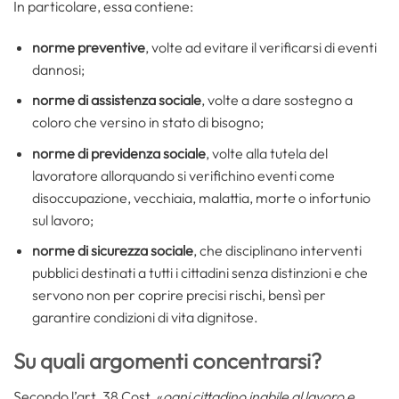
In particolare, essa contiene:
norme preventive
, volte ad evitare il verificarsi di eventi
dannosi;
norme di assistenza sociale
, volte a dare sostegno a
coloro che versino in stato di bisogno;
norme di previdenza sociale
, volte alla tutela del
lavoratore allorquando si verifichino eventi come
disoccupazione, vecchiaia, malattia, morte o infortunio
sul lavoro;
norme di sicurezza sociale
, che disciplinano interventi
pubblici destinati a tutti i cittadini senza distinzioni e che
servono non per coprire precisi rischi, bensì per
garantire condizioni di vita dignitose.
Su quali argomenti concentrarsi?
Secondo l’art. 38 Cost. «
ogni cittadino inabile al lavoro e