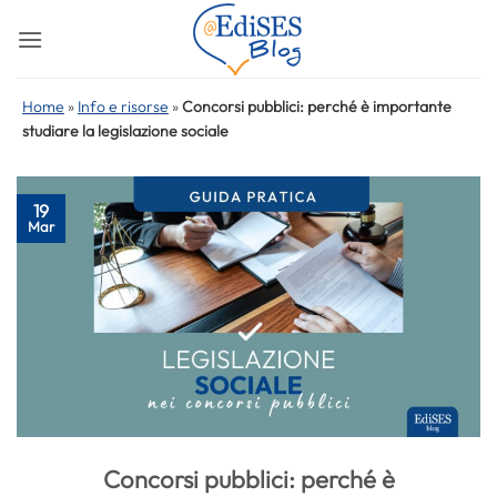
Salta
ai
contenuti
Home
»
Info e risorse
»
Concorsi pubblici: perché è importante
studiare la legislazione sociale
19
Mar
Concorsi pubblici: perché è