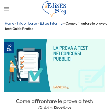
Salta
ai
contenuti
Home
»
Info e risorse
»
Edises informa
»
Come affrontare le prove a
test: Guida Pratica
09
Dic
Come affrontare le prove a test:
Guida Pratica