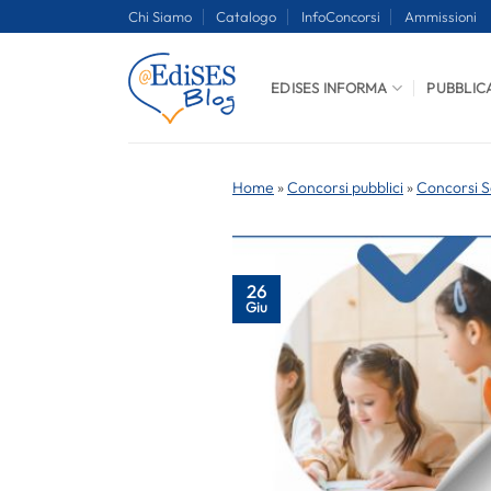
Salta
Chi Siamo
Catalogo
InfoConcorsi
Ammissioni
ai
contenuti
EDISES INFORMA
PUBBLIC
Home
»
Concorsi pubblici
»
Concorsi S
26
Giu