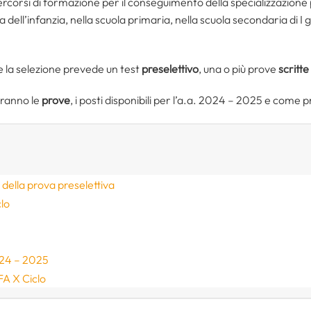
ercorsi di formazione per il conseguimento della specializzazione p
ola dell’infanzia, nella scuola primaria, nella scuola secondaria di I 
 e la selezione prevede un test
preselettivo
, una o più prove
scritte
eranno le
prove
, i posti disponibili per l’a.a. 2024 – 2025 e come 
 della prova preselettiva
lo
2024 – 2025
FA X Ciclo