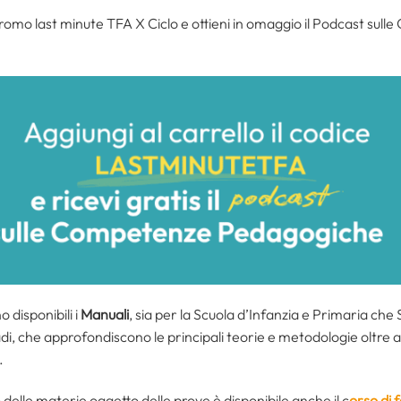
promo last minute TFA X Ciclo e ottieni in omaggio il Podcast su
disponibili i
Manuali
, sia per la Scuola d’Infanzia e Primaria che
gradi, che approfondiscono le principali teorie e metodologie oltre 
.
elle materie oggetto delle prove è disponibile anche il c
orso di 