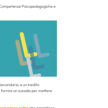
lle Competenze Psicopedagogiche e
 Secondaria, e un inedito
a fornire un sussidio per mettere
formazione online
che garantisce