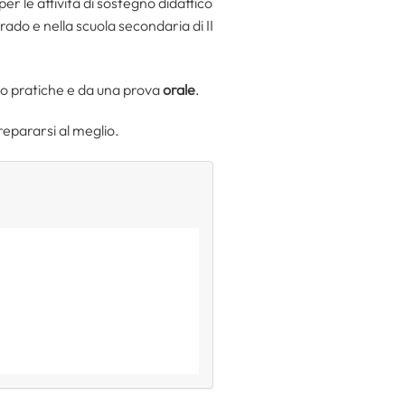
er le attività di sostegno didattico
grado e nella scuola secondaria di II
o pratiche e da una prova
orale
.
prepararsi al meglio.