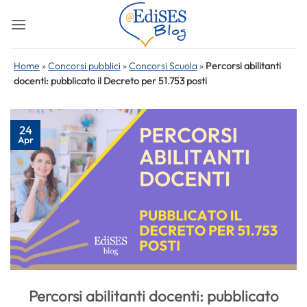
Salta
ai
contenuti
Home
»
Concorsi pubblici
»
Concorsi Scuola
»
Percorsi abilitanti
docenti: pubblicato il Decreto per 51.753 posti
24
Apr
Percorsi abilitanti docenti: pubblicato