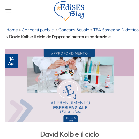
Salta
ai
contenuti
Home
»
Concorsi pubblici
»
Concorsi Scuola
»
TFA Sostegno Didattico
»
David Kolb e il ciclo dell’apprendimento esperienziale
14
Apr
David Kolb e il ciclo