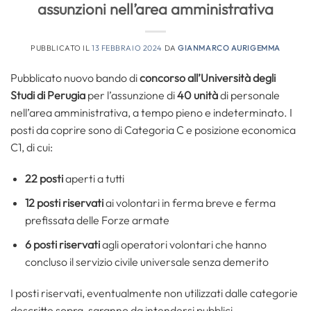
assunzioni nell’area amministrativa
PUBBLICATO IL
13 FEBBRAIO 2024
DA
GIANMARCO AURIGEMMA
Pubblicato nuovo bando di
concorso all’Università degli
Studi di Perugia
per l’assunzione di
40 unità
di personale
nell’area amministrativa, a tempo pieno e indeterminato. I
posti da coprire sono di Categoria C e posizione economica
C1, di cui:
22 posti
aperti a tutti
12 posti riservati
ai volontari in ferma breve e ferma
prefissata delle Forze armate
6 posti riservati
agli operatori volontari che hanno
concluso il servizio civile universale senza demerito
I posti riservati, eventualmente non utilizzati dalle categorie
descritte sopra, saranno da intendersi pubblici.