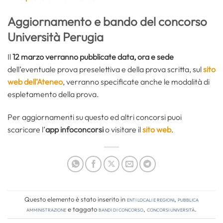
Aggiornamento e bando del concorso
Università Perugia
Il
12 marzo verranno pubblicate data, ora e sede
dell’eventuale prova preselettiva e della prova scritta, sul
sito
web dell’Ateneo
, verranno specificate anche le modalità di
espletamento della prova.
Per aggiornamenti su questo ed altri concorsi puoi
scaricare l’
app infoconcorsi
o visitare il
sito web
.
Questo elemento è stato inserito in
Enti locali e regioni
,
Pubblica
amministrazione
e taggato
bandi di concorso
,
concorsi università
.