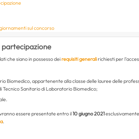
ecipazione
ggiornamenti sul concorso
i partecipazione
idati che siano in possesso dei
requisiti generali
richiesti per l’acces
io Biomedico, appartenente alla classe delle lauree delle profes
i Tecnico Sanitario di Laboratorio Biomedico;
ale.
ranno essere presentate entro il
10 giugno 2021
esclusivamente 
za
.