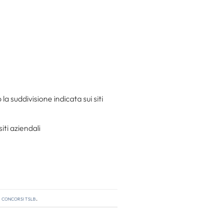
a suddivisione indicata sui siti
iti aziendali
,
concorsi tslb
.