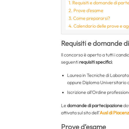
Requisiti e domande di part
Prove d’esame
Come prepararsi?
Calendario delle prove e a
Requisiti e domande d
Il concorso è aperto a tutti i cand
seguenti
requisiti specifici
:
Laurea in Tecniche di Laborator
oppure Diploma Universitario d
Iscrizione all’Ordine profession
Le
domande di partecipazione
dov
attivata sul sito dell’
Ausl di Piacen
Prove d’esame