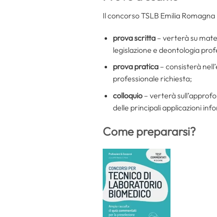
Il concorso TSLB Emilia Romagna p
prova scritta
– verterà su materi
legislazione e deontologia prof
prova pratica
– consisterà nell’
professionale richiesta;
colloquio
– verterà sull’approfo
delle principali applicazioni i
Come prepararsi?