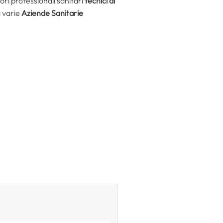
ori professionali sanitari
tecnici di
a varie
Aziende Sanitarie