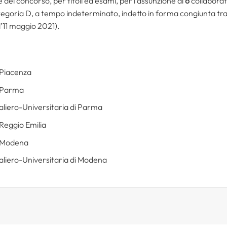
e del concorso, per titoli ed esami, per l’assunzione di
6
collaborat
tegoria D, a tempo indeterminato, indetto in forma congiunta tr
l’11 maggio 2021).
 Piacenza
i Parma
aliero-Universitaria di Parma
 Reggio Emilia
i Modena
aliero-Universitaria di Modena