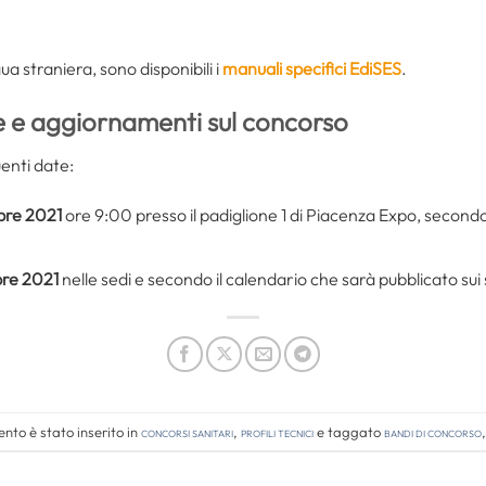
gua straniera, sono disponibili i
manuali specifici EdiSES
.
e
e aggiornamenti sul concorso
enti date:
bre 2021
ore 9:00 presso il padiglione 1 di Piacenza Expo, secondo l
bre 2021
nelle sedi e secondo il calendario che sarà pubblicato sui s
nto è stato inserito in
Concorsi Sanitari
,
Profili tecnici
e taggato
bandi di concorso