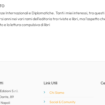
TO
ze Internazionali e Diplomatiche. Tanti i miei interessi, tra questi i
i anni nei vari rami dell'editoria tra riviste e libri, ma l'aspetto c
to e la lettura compulsiva di libri
ti
Link Utili
Ce
dizioni S.r.l.
Chi Siamo
Dante, 89
Social & Comunity
 Napoli