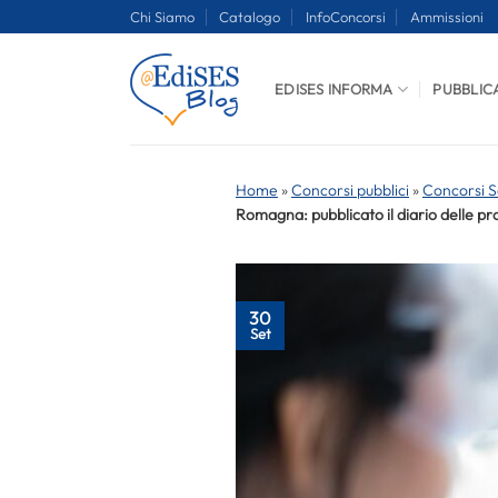
Salta
Chi Siamo
Catalogo
InfoConcorsi
Ammissioni
ai
contenuti
EDISES INFORMA
PUBBLIC
Home
»
Concorsi pubblici
»
Concorsi S
Romagna: pubblicato il diario delle pr
30
Set