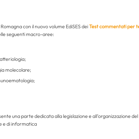
a Romagna con il nuovo volume EdiSES dei
Test commentati per te
delle seguenti macro-aree:
tteriologia;
gia molecolare;
munoematologia;
sente una parte dedicata alla legislazione e all’organizzazione de
e e di informatica