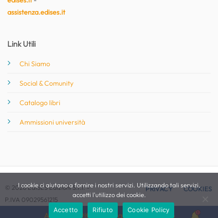
edises.it
-
assistenza.edises.it
Link Utili
Chi Siamo
Social & Comunity
Catalogo libri
Ammissioni università
I cookie ci aiutano a fornire i nostri servizi. Utilizzando tali servizi,
© 2026 EdiSES Edizioni S.r.l. -
PRIVACY
COOKIES
accetti l'utilizzo dei cookie.
P.IVA 09029561215
Accetto
Rifiuto
Cookie Policy
Attiva le notifiche per questo concorso