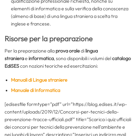
qualificazione professionale richiesta, nonché su
elementi di informatica e sulla verifica della conoscenza
(almeno di base) di una lingua straniera a scelta tra
inglese e francese.
Risorse per la preparazione
Per la preparazione alla
prova orale
di
lingua
straniera
e
informatica
, sono disponibili i volumi del
catalogo
EdiSES
con nozioni teoriche ed esercitazioni:
Manuali di Lingue straniere
Manuale di Informatica
[edisesfile formtype=”pdf” url=”https://blog.edises.it/wp-
content/uploads/2019/12/Concorsi-per-tecnici-della-
prevenzione-tracce-ufficiali.pdf” title=”Scarica i quiz ufficiali
dei concorsi per tecnici della prevenzione nell’ambiente e
nei luoghi di lavoro” description=”Inserisci un indirizzo mail