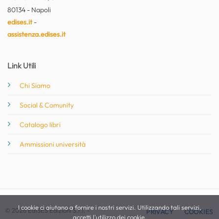
80134 - Napoli
edises.it
-
assistenza.edises.it
Link Utili
Chi Siamo
Social & Comunity
Catalogo libri
Ammissioni università
I cookie ci aiutano a fornire i nostri servizi. Utilizzando tali servizi,
© 2026 EdiSES Edizioni S.r.l. -
PRIVACY
COOKIES
accetti l'utilizzo dei cookie.