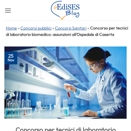
Salta
ai
contenuti
Home
»
Concorsi pubblici
»
Concorsi Sanitari
»
Concorso per tecnici
di laboratorio biomedico: assunzioni all'Ospedale di Caserta
25
Nov
Concorso per tecnici di laboratorio