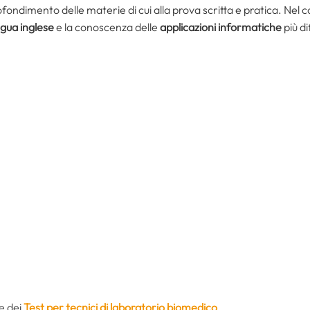
fondimento delle materie di cui alla prova scritta e pratica. Nel c
ngua inglese
e la conoscenza delle
applicazioni informatiche
più di
e dei
Test per tecnici di laboratorio biomedico
.