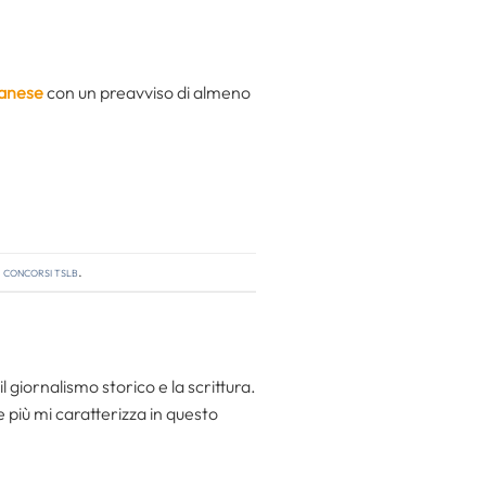
lanese
con un preavviso di almeno
,
concorsi tslb
.
l giornalismo storico e la scrittura.
he più mi caratterizza in questo