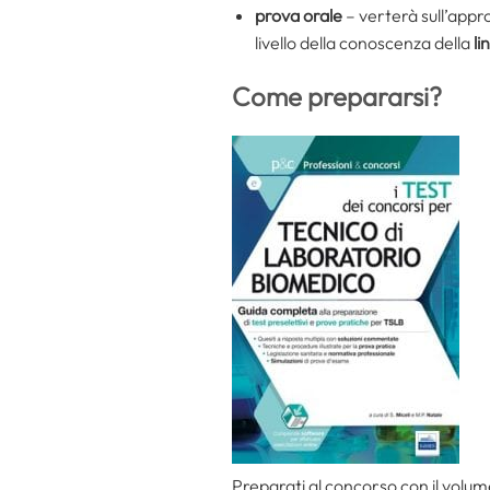
prova orale
– verterà sull’appro
livello della conoscenza della
li
Come prepararsi?
Preparati al concorso con il volum