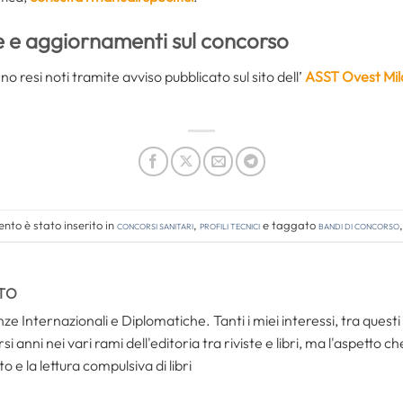
e
e aggiornamenti sul concorso
nno resi noti tramite avviso pubblicato sul sito dell’
ASST Ovest Mi
nto è stato inserito in
Concorsi Sanitari
,
Profili tecnici
e taggato
bandi di concorso
TO
ze Internazionali e Diplomatiche. Tanti i miei interessi, tra questi i
i anni nei vari rami dell'editoria tra riviste e libri, ma l'aspetto c
to e la lettura compulsiva di libri