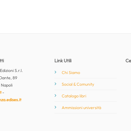
ti
Link Utili
Ce
dizioni S.r.l.
Chi Siamo
Dante, 89
Social & Comunity
 Napoli
t
-
Catalogo libri
nza.edises.it
Ammissioni università