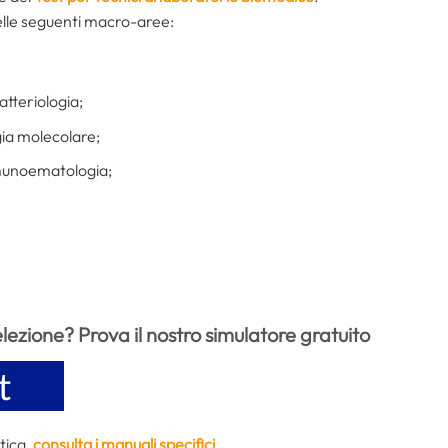
delle seguenti macro-aree:
tteriologia;
gia molecolare;
munoematologia;
elezione? Prova il nostro simulatore gratuito
atica,
consulta i manuali specifici
.