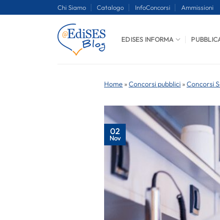
Salta
Chi Siamo
Catalogo
InfoConcorsi
Ammissioni
ai
contenuti
EDISES INFORMA
PUBBLIC
Home
»
Concorsi pubblici
»
Concorsi S
02
Nov