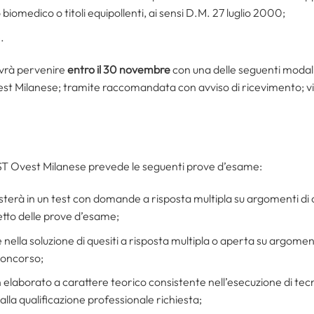
 biomedico o titoli equipollenti, ai sensi D.M. 27 luglio 2000;
.
vrà pervenire
entro il 30 novembre
con una delle seguenti modal
st Milanese; tramite raccomandata con avviso di ricevimento; via
SST Ovest Milanese prevede le seguenti prove d’esame:
sterà in un test con domande a risposta multipla su argomenti di c
tto delle prove d’esame;
nella soluzione di quesiti a risposta multipla o aperta su argomenti 
concorso;
n elaborato a carattere teorico consistente nell’esecuzione di tecn
 alla qualificazione professionale richiesta;