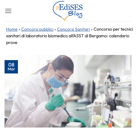
Salta
ai
contenuti
Home
»
Concorsi pubblici
»
Concorsi Sanitari
»
Concorso per tecnici
sanitari di laboratorio biomedico all’ASST di Bergamo: calendario
prove
08
Mar