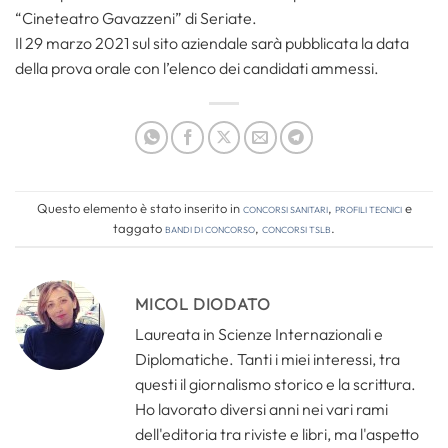
“Cineteatro Gavazzeni” di Seriate.
Il 29 marzo 2021 sul sito aziendale sarà pubblicata la data
della prova orale con l’elenco dei candidati ammessi.
Questo elemento è stato inserito in
Concorsi Sanitari
,
Profili tecnici
e
taggato
bandi di concorso
,
concorsi tslb
.
MICOL DIODATO
Laureata in Scienze Internazionali e
Diplomatiche. Tanti i miei interessi, tra
questi il giornalismo storico e la scrittura.
Ho lavorato diversi anni nei vari rami
dell'editoria tra riviste e libri, ma l'aspetto