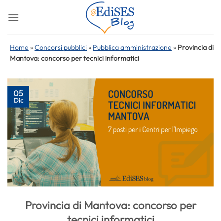
Salta
ai
contenuti
Home
»
Concorsi pubblici
»
Pubblica amministrazione
»
Provincia di
Mantova: concorso per tecnici informatici
05
Dic
Provincia di Mantova: concorso per
tecnici informatici