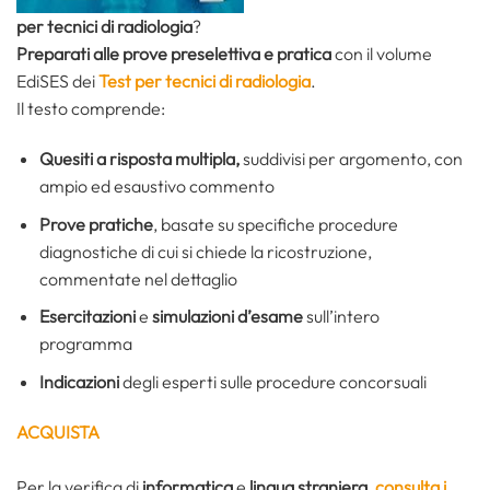
per tecnici di radiologia
?
Preparati alle prove preselettiva e pratica
con il volume
EdiSES dei
Test per tecnici di radiologia
.
Il testo comprende:
Quesiti a risposta multipla,
suddivisi per argomento, con
ampio ed esaustivo commento
Prove pratiche
, basate su specifiche procedure
diagnostiche di cui si chiede la ricostruzione,
commentate nel dettaglio
Esercitazioni
e
simulazioni d’esame
sull’intero
programma
Indicazioni
degli esperti sulle procedure concorsuali
ACQUISTA
Per la verifica di
informatica
e
lingua straniera
,
consulta i