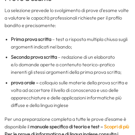
La selezione prevede lo svolgimento di prove d’esame volte
a valutare le capacità professionali richieste per il profilo
bandito e precisamente:
Prima prova scritta
–
test a risposta multipla chiusa sugli
argomenti indicati nel bando;
Seconda prova scritta
–
redazione di un elaborato
e/o domande aperte a contenuto teorico-pratico
inerenti gli stessi argomenti della prima prova scritta;
prova orale –
colloquio sulle materie della prova scritta e
volta ad accertare il livello di conoscenza e uso delle
apparecchiature e delle applicazioni informatiche più
diffuse e della lingua inglese
Per una preparazione completa a tutte le prove d’esame è
disponibile il
manuale specifico di teoria e test –
Scopri di più
Per le prove di informatica e di lingua inglese consulta i