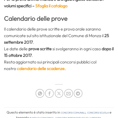
volumi specifici –
Sfoglia il catalogo
Calendario delle prove
Il calendario delle prove scritte e prova orale saranno
comunicate sul sito istituzionale del Comune di Monza il
25
settembre 2017
.
Le date delle
prove scritte
si svolgeranno in ogni caso
dopo il
15 ottobre 2017
.
Resta aggiornato sui principali concorsi pubblici col
nostro
calendario delle scadenze
.
Questo elemento è stato inserito in
Concorsi comunali
,
Concorsi Scuola
e
taggato
bandi di concorso
,
concorsi insegnanti scuola infanzia
.