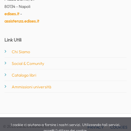
80134 - Napoli
edises.it
-
assistenza.edises.it
Link Utili
Chi Siamo
Social & Comunity
Catalogo libri
Ammissioni università
I cookie ci aiutano a fornire i nostri servizi. Utilizzando tali servizi,
© 2026 EdiSES Edizioni S.r.l. -
PRIVACY
COOKIES
accetti l'utilizzo dei cookie.