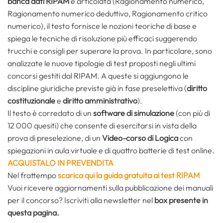
banca dati RIPAM
è articolata (Ragionamento numerico,
Ragionamento numerico deduttivo, Ragionamento critico
numerico), il testo fornisce le nozioni teoriche di base e
spiega le tecniche di risoluzione più efficaci suggerendo
trucchi e consigli per superare la prova. In particolare, sono
analizzate le nuove tipologie di test proposti negli ultimi
concorsi gestiti dal RIPAM. A queste si aggiungono le
discipline giuridiche previste già in fase preselettiva (
diritto
costituzionale
e
diritto amministrativo
).
Il testo è corredato di un
software di simulazione
(con più di
12 000 quesiti) che consente di esercitarsi in vista della
prova di preselezione, di un
Video-corso di Logica
con
spiegazioni in aula virtuale e di quattro batterie di test online.
ACQUISTALO IN PREVENDITA
Nel frattempo
scarica qui la guida gratuita ai test RIPAM
Vuoi ricevere aggiornamenti sulla pubblicazione dei manuali
per il concorso? Iscriviti alla newsletter nel
box presente in
questa pagina.