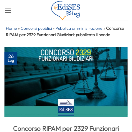
Salta
ai
contenuti
Home
»
Concorsi pubblici
»
Pubblica amministrazione
»
Concorso
RIPAM per 2329 Funzionari Giudiziari: pubblicato il bando
26
Lug
Concorso RIPAM per 2329 Funzionari