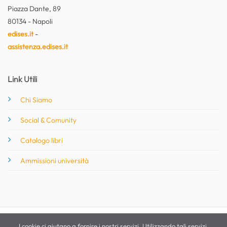
Piazza Dante, 89
80134 - Napoli
edises.it
-
assistenza.edises.it
Link Utili
Chi Siamo
Social & Comunity
Catalogo libri
Ammissioni università
I cookie ci aiutano a fornire i nostri servizi. Utilizzando tali servizi,