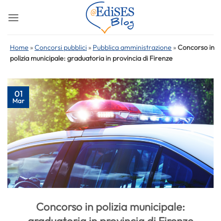
Salta
ai
contenuti
Home
»
Concorsi pubblici
»
Pubblica amministrazione
»
Concorso in
polizia municipale: graduatoria in provincia di Firenze
01
Mar
Concorso in polizia municipale: