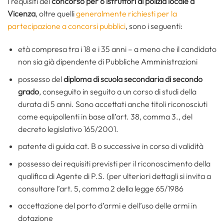
I requisiti del
concorso per 6 istruttori di polizia locale a
Vicenza
, oltre quelli
generalmente richiesti per la
partecipazione a concorsi pubblici
, sono i seguenti:
età compresa tra i 18 e i 35 anni – a meno che il candidato
non sia già dipendente di Pubbliche Amministrazioni
possesso del
diploma di scuola secondaria di secondo
grado
, conseguito in seguito a un corso di studi della
durata di 5 anni. Sono accettati anche titoli riconosciuti
come equipollenti in base all’art. 38, comma 3., del
decreto legislativo 165/2001.
patente di guida cat. B o successive in corso di validità
possesso dei requisiti previsti per il riconoscimento della
qualifica di Agente di P.S. (per ulteriori dettagli si invita a
consultare l’art. 5, comma 2 della legge 65/1986
accettazione del porto d’armi e dell’uso delle armi in
dotazione