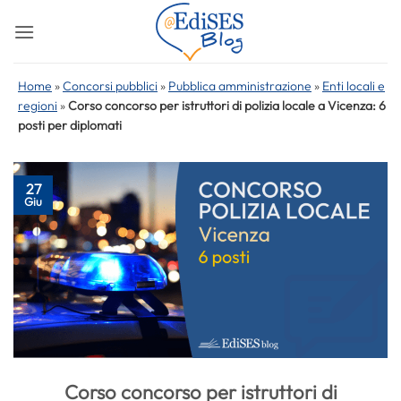
Salta
ai
contenuti
Home
»
Concorsi pubblici
»
Pubblica amministrazione
»
Enti locali e
regioni
»
Corso concorso per istruttori di polizia locale a Vicenza: 6
posti per diplomati
27
Giu
Corso concorso per istruttori di