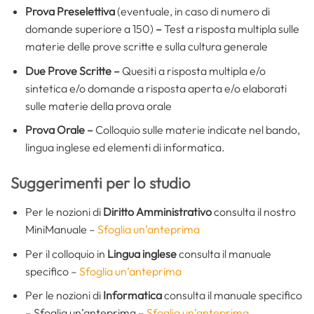
Prova Preselettiva
(eventuale, in caso di numero di
domande superiore a 150)
–
Test a risposta multipla sulle
materie delle prove scritte e sulla cultura generale
Due Prove Scritte
–
Quesiti a risposta multipla e/o
sintetica e/o domande a risposta aperta e/o elaborati
sulle materie della prova orale
Prova Orale –
Colloquio sulle materie indicate nel bando,
lingua inglese ed elementi di informatica.
Suggerimenti per lo studio
Per le nozioni di
Diritto Amministrativo
consulta il nostro
MiniManuale –
Sfoglia un’anteprima
Per il colloquio in
Lingua inglese
consulta il manuale
specifico –
Sfoglia un’anteprima
Per le nozioni di
Informatica
consulta il manuale specifico
– Sfoglia un’anteprima –
Sfoglia un’anteprima