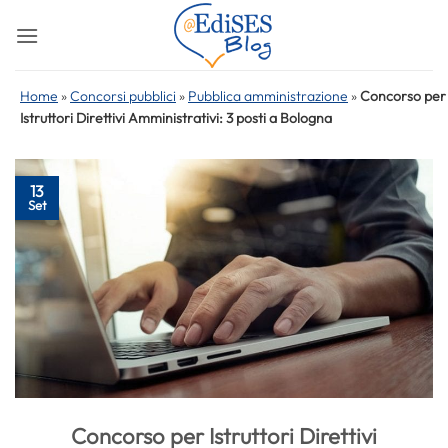
Salta
ai
contenuti
Home
»
Concorsi pubblici
»
Pubblica amministrazione
»
Concorso per
Istruttori Direttivi Amministrativi: 3 posti a Bologna
13
Set
Concorso per Istruttori Direttivi