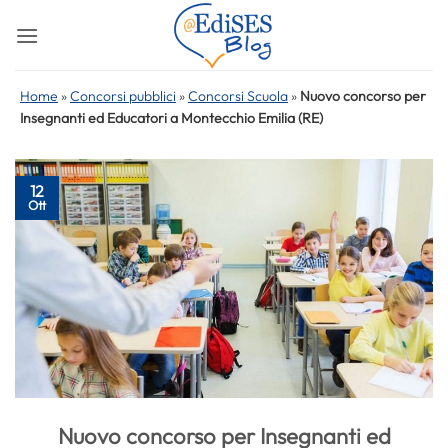
Salta
ai
contenuti
Home
»
Concorsi pubblici
»
Concorsi Scuola
»
Nuovo concorso per
Insegnanti ed Educatori a Montecchio Emilia (RE)
12
Ott
Nuovo concorso per Insegnanti ed