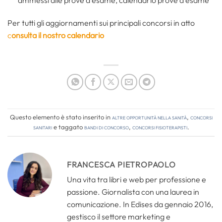
ammessi alle prove d’esame, calendario prove d’esame
Per tutti gli aggiornamenti sui principali concorsi in atto
c
onsulta il nostro calendario
Questo elemento è stato inserito in
Altre opportunità nella sanità
,
Concorsi
Sanitari
e taggato
bandi di concorso
,
concorsi fisioterapisti
.
FRANCESCA PIETROPAOLO
Una vita tra libri e web per professione e
passione. Giornalista con una laurea in
comunicazione. In Edises da gennaio 2016,
gestisco il settore marketing e