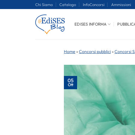
Salta
Chi Siamo
Catalogo
InfoConcorsi
Ammissioni
ai
contenuti
EDISES INFORMA
PUBBLIC
Home
»
Concorsi pubblici
»
Concorsi S
05
Ott