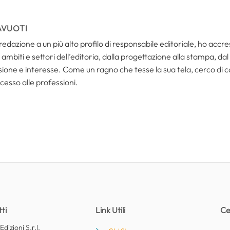
AVUOTI
redazione a un più alto profilo di responsabile editoriale, ho acc
ambiti e settori dell’editoria, dalla progettazione alla stampa, dal
one e interesse. Come un ragno che tesse la sua tela, cerco di coll
cesso alle professioni.
ti
Link Utili
Ce
dizioni S.r.l.