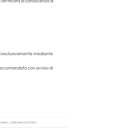
 verificata la conoscenza di
ati esclusivamente mediante
 raccomandata con avviso di
ncorso
,
concorsi ostetrici
.