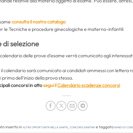
mande relative alla materia oggetto di esame. Può essere, altresì,
’esame
consulta il nostro catalogo
er le Tecniche e procedure ginecologiche e materno-infantili
 di selezione
l calendario delle prove d’esame verrà comunicato agli interess
il calendario sarà comunicato ai candidati ammessi con lettera
prima dell’inizio della prova stessa.
cipali concorsi in atto
segui il
Calendario scadenze concorsi
o inserito in
Altre opportunità nella sanità
,
Concorsi Sanitari
e taggato
bandi di co