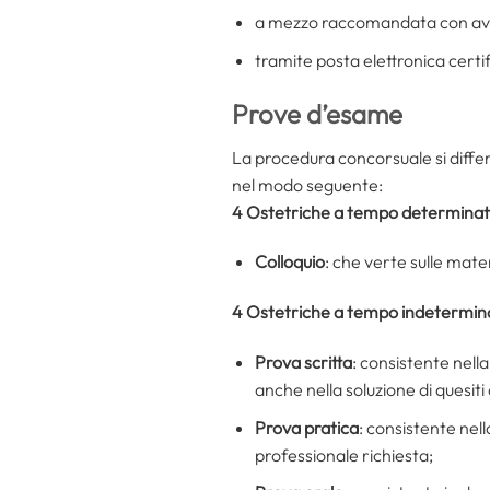
a mezzo raccomandata con avv
tramite posta elettronica certi
Prove d’esame
La procedura concorsuale si differe
nel modo seguente:
4 Ostetriche a tempo determina
Colloquio
: che verte sulle mater
4 Ostetriche a tempo indetermin
Prova scritta
: consistente nell
anche nella soluzione di quesiti 
Prova pratica
: consistente nell
professionale richiesta;