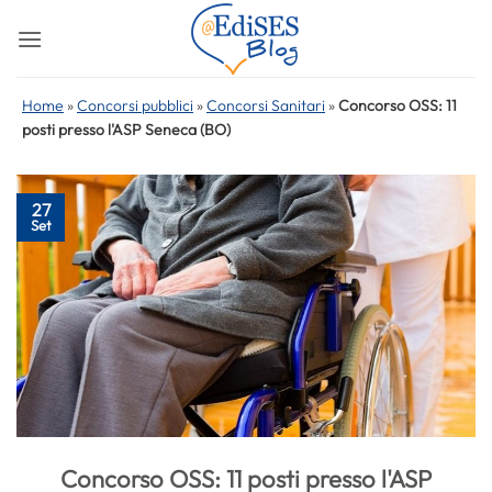
Salta
ai
contenuti
Home
»
Concorsi pubblici
»
Concorsi Sanitari
»
Concorso OSS: 11
posti presso l'ASP Seneca (BO)
27
Set
Concorso OSS: 11 posti presso l'ASP