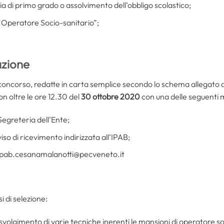
a di primo grado o assolvimento dell’obbligo scolastico;
i “Operatore Socio-sanitario”;
zione
oncorso, redatte in carta semplice secondo lo schema allegato 
on oltre le ore 12.30 del
30 ottobre 2020
con una delle seguenti 
egreteria dell’Ente;
o di ricevimento indirizzata all’IPAB;
ia.ipab.cesanamalanotti@pecveneto.it
i di selezione:
 svolgimento di varie tecniche inerenti le mansioni di operatore so