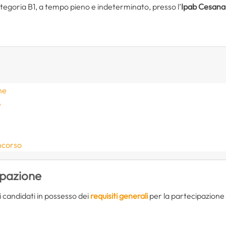
ategoria B1, a tempo pieno e indeterminato, presso l’
Ipab Cesana
ne
e
oncorso
ipazione
 candidati in possesso dei
requisiti generali
per la partecipazione a