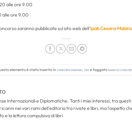
20 alle ore 9.00
 alle ore 9.00
concorso saranno pubblicate sul sito web dell’
Ipab Cesana Malanot
esto elemento è stato inserito in
Concorsi Sanitari
,
OSS
e taggato
bandi di concor
TO
ze Internazionali e Diplomatiche. Tanti i miei interessi, tra questi i
i anni nei vari rami dell'editoria tra riviste e libri, ma l'aspetto c
to e la lettura compulsiva di libri