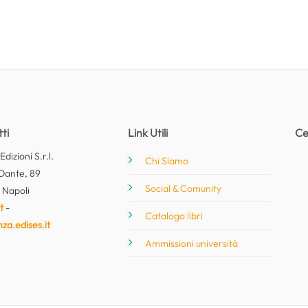
ti
Link Utili
Ce
dizioni S.r.l.
Chi Siamo
Dante, 89
Social & Comunity
 Napoli
t
-
Catalogo libri
nza.edises.it
Ammissioni università