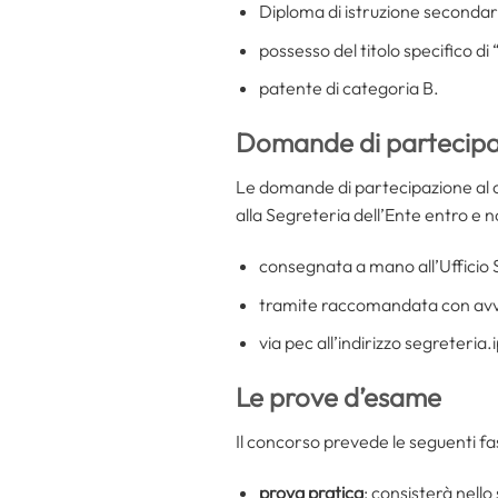
Diploma di istruzione secondari
possesso del titolo specifico d
patente di categoria B.
Domande di partecipa
Le domande di partecipazione al c
alla Segreteria dell’Ente entro e n
consegnata a mano all’Ufficio S
tramite raccomandata con avvis
via pec all’indirizzo segreter
Le prove d’esame
Il concorso prevede le seguenti fas
prova pratica
: consisterà nello