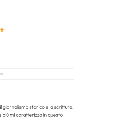
ti
so
.
l giornalismo storico e la scrittura.
he più mi caratterizza in questo