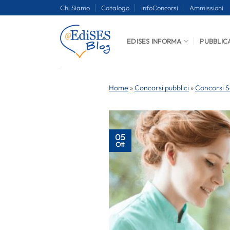
Salta
Chi Siamo
Catalogo
InfoConcorsi
Ammissioni
ai
contenuti
EDISES INFORMA
PUBBLIC
Home
»
Concorsi pubblici
»
Concorsi S
05
Ott