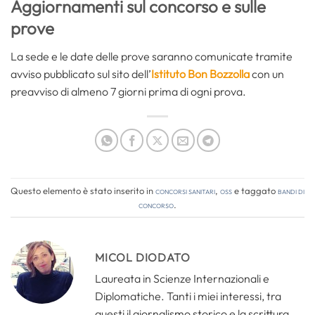
Aggiornamenti sul concorso e sulle
prove
La sede e le date delle prove saranno comunicate tramite
avviso pubblicato sul sito dell’
Istituto Bon Bozzolla
con un
preavviso di almeno 7 giorni prima di ogni prova.
Questo elemento è stato inserito in
Concorsi Sanitari
,
OSS
e taggato
bandi di
concorso
.
MICOL DIODATO
Laureata in Scienze Internazionali e
Diplomatiche. Tanti i miei interessi, tra
questi il giornalismo storico e la scrittura.