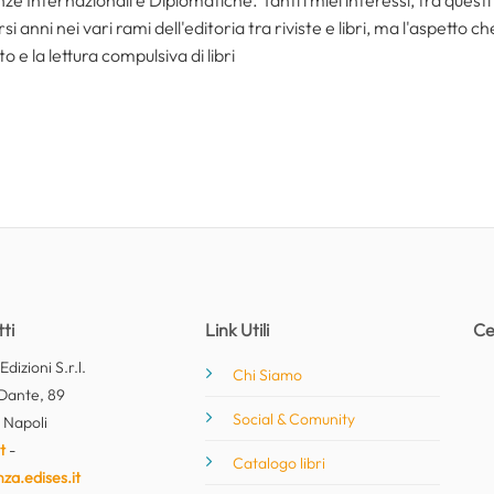
i anni nei vari rami dell'editoria tra riviste e libri, ma l'aspetto c
to e la lettura compulsiva di libri
ti
Link Utili
Ce
dizioni S.r.l.
Chi Siamo
Dante, 89
Social & Comunity
 Napoli
t
-
Catalogo libri
nza.edises.it