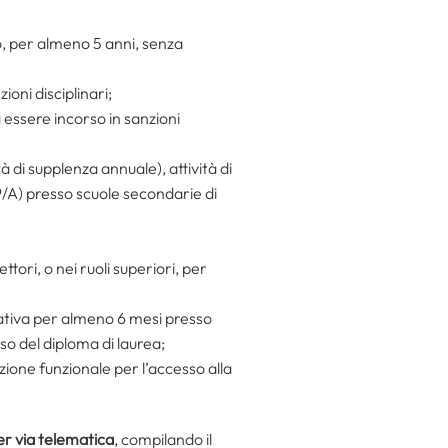
io, per almeno 5 anni, senza
oni disciplinari;
a essere incorso in sanzioni
tà di supplenza annuale), attività di
9/A) presso scuole secondarie di
ttori, o nei ruoli superiori, per
vorativa per almeno 6 mesi presso
so del diploma di laurea;
zione funzionale per l’accesso alla
er via telematica
, compilando il