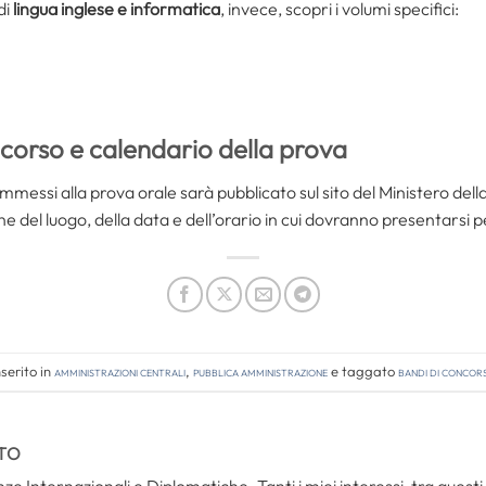
di
lingua inglese e informatica
, invece, scopri i volumi specifici:
corso e calendario della prova
mmessi alla prova orale sarà pubblicato sul sito del Ministero del
e del luogo, della data e dell’orario in cui dovranno presentarsi 
serito in
Amministrazioni Centrali
,
Pubblica amministrazione
e taggato
bandi di concor
TO
ze Internazionali e Diplomatiche. Tanti i miei interessi, tra questi i