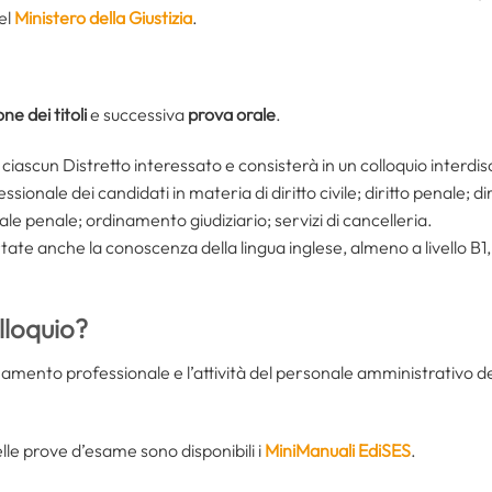
el
Ministero della Giustizia
.
ne dei titoli
e successiva
prova orale
.
ciascun Distretto interessato e consisterà in un colloquio interdi
sionale dei candidati in materia di diritto civile; diritto penale; di
uale penale; ordinamento giudiziario; servizi di cancelleria.
ate anche la conoscenza della lingua inglese, almeno a livello B1, 
lloquio?
ento professionale e l’attività del personale amministrativo degli u
le prove d’esame sono disponibili i
MiniManuali EdiSES
.