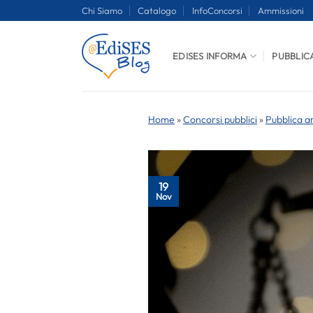
Salta
Chi Siamo
Catalogo
InfoConcorsi
Ammissioni
ai
contenuti
EDISES INFORMA
PUBBLIC
Home
»
Concorsi pubblici
»
Pubblica a
19
Nov