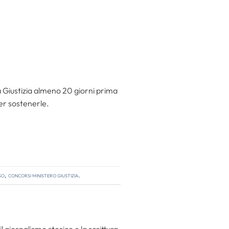
la Giustizia almeno 20 giorni prima
per sostenerle.
so
,
concorsi ministero giustizia
.
l giornalismo storico e la scrittura.