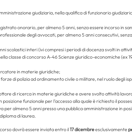
amministrazione giudiziaria, nella qualifica di funzionario giudiziar
agistrato onorario, per almeno 5 anni, senza essere incorso in sanzi
o professionale degli avvocati, per almeno 5 anni consecutivi, senz
i scolastici interi (ivi compresi i periodi di docenza svolti in attivi
nella classe di concorso A-46 Scienze giuridico-economiche (ex 1
rcatore in materie giuridiche;
forze di polizia ad ordinamento civile o militare, nel ruolo degli ispe
 dottore di ricerca in materie giuridiche e avere svolto attività la
posizione funzionale per l’accesso alla quale è richiesto il posses
tiva per almeno 5 anni presso una pubblica amministrazione in posi
 diploma di laurea.
orso dovrà essere inviata entro il
17 dicembre
esclusivamente
p