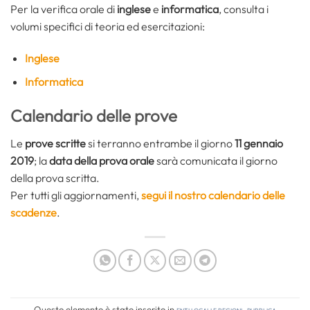
Per la verifica orale di
inglese
e
informatica
, consulta i
volumi specifici di teoria ed esercitazioni:
Inglese
Informatica
Calendario delle prove
Le
prove scritte
si terranno entrambe il giorno
11 gennaio
2019
; la
data della prova orale
sarà comunicata il giorno
della prova scritta.
Per tutti gli aggiornamenti,
segui il nostro calendario delle
scadenze
.
Questo elemento è stato inserito in
Enti locali e regioni
,
Pubblica