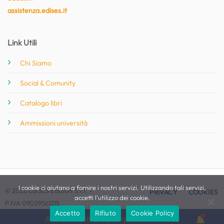
assistenza.edises.it
Link Utili
Chi Siamo
Social & Comunity
Catalogo libri
Ammissioni università
I cookie ci aiutano a fornire i nostri servizi. Utilizzando tali servizi,
© 2026 EdiSES Edizioni S.r.l. -
PRIVACY
COOKIES
accetti l'utilizzo dei cookie.
P.IVA 09029561215
Accetto
Rifiuto
Cookie Policy
Attiva le notifiche per questo concorso