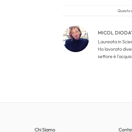
Questo e
MICOL DIODA
Laureata in Scien
Ho lavorato divers
settore è l'acquis
Chi Siamo
Contat