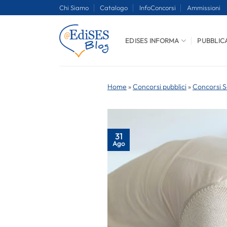
Salta
Chi Siamo
Catalogo
InfoConcorsi
Ammissioni
ai
contenuti
EDISES INFORMA
PUBBLIC
Home
»
Concorsi pubblici
»
Concorsi S
31
Ago