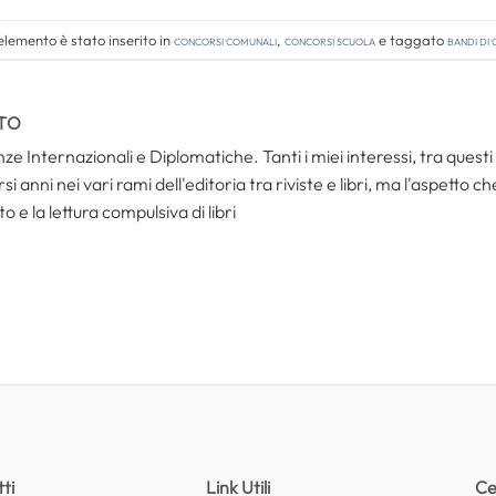
lemento è stato inserito in
Concorsi comunali
,
Concorsi Scuola
e taggato
bandi di
TO
ze Internazionali e Diplomatiche. Tanti i miei interessi, tra questi i
i anni nei vari rami dell'editoria tra riviste e libri, ma l'aspetto c
to e la lettura compulsiva di libri
ti
Link Utili
Ce