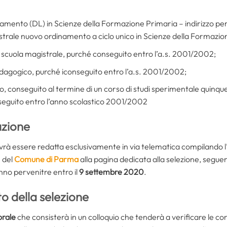
namento (DL) in Scienze della Formazione Primaria – indirizzo per
rale nuovo ordinamento a ciclo unico in Scienze della Formazion
 o scuola magistrale, purché conseguito entro l’a.s. 2001/2002;
edagogico, purché iconseguito entro l’a.s. 2001/2002;
, conseguito al termine di un corso di studi sperimentale quinque
nseguito entro l’anno scolastico 2001/2002
zione
rà essere redatta esclusivamente in via telematica compilando l
e del
Comune di Parma
alla pagina dedicata alla selezione, seguend
no pervenitre entro il
9 settembre 2020
.
o della selezione
orale
che consisterà in un colloquio che tenderà a verificare le c