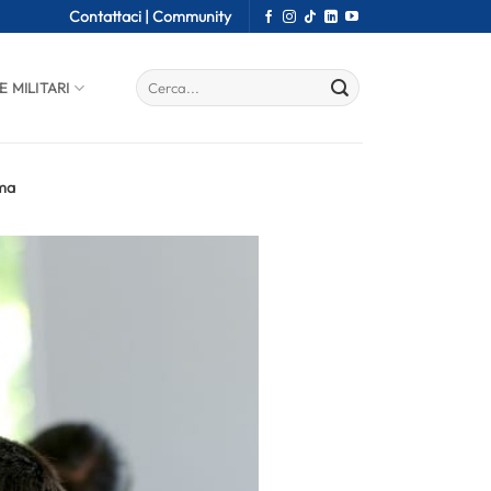
Contattaci |
Community
E MILITARI
rma