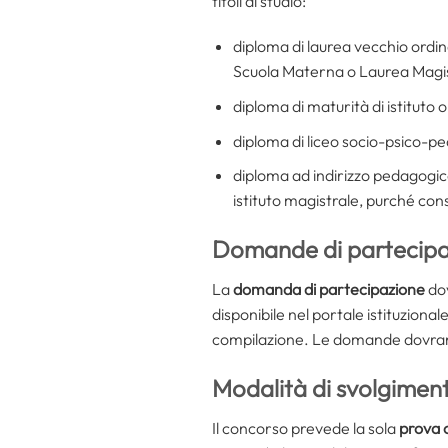
titoli di studio:
diploma di laurea vecchio ordi
Scuola Materna o Laurea Magist
diploma di maturità di istituto
diploma di liceo socio-psico-p
diploma ad indirizzo pedagogico
istituto magistrale, purché co
Domande di partecipa
La
domanda di partecipazione
dov
disponibile nel portale istituzional
compilazione. Le domande dovran
Modalità di svolgiment
Il concorso prevede la sola
prova 