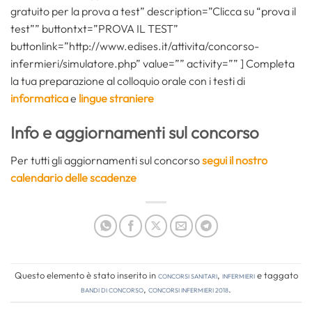
gratuito per la prova a test” description=”Clicca su “prova il
test”” buttontxt=”PROVA IL TEST”
buttonlink=”http://www.edises.it/attivita/concorso-
infermieri/simulatore.php” value=”” activity=”” ] Completa
la tua preparazione al colloquio orale con i testi di
informatica
e
lingue straniere
Info e aggiornamenti sul concorso
Per tutti gli aggiornamenti sul concorso
segui il nostro
calendario delle scadenze
Questo elemento è stato inserito in
Concorsi Sanitari
,
Infermieri
e taggato
bandi di concorso
,
concorsi infermieri 2018
.