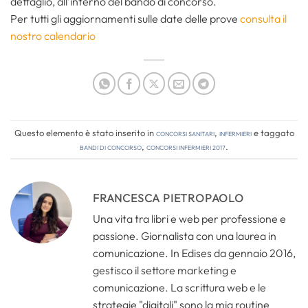
dettaglio, all’interno del bando di concorso.
Per tutti gli aggiornamenti sulle date delle prove
consulta il
nostro calendario
Questo elemento è stato inserito in
Concorsi Sanitari
,
Infermieri
e taggato
bandi di concorso
,
concorsi infermieri 2017
.
FRANCESCA PIETROPAOLO
Una vita tra libri e web per professione e
passione. Giornalista con una laurea in
comunicazione. In Edises da gennaio 2016,
gestisco il settore marketing e
comunicazione. La scrittura web e le
strategie "digitali" sono la mia routine