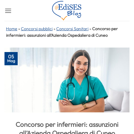
Salta
ai
contenuti
Home
»
Concorsi pubblici
»
Concorsi Sanitari
»
Concorso per
infermieri: assunzioni all’Azienda Ospedaliera di Cuneo
05
Mag
Concorso per infermieri: assunzioni
all’Azienda Ospedaliera di Cuneo