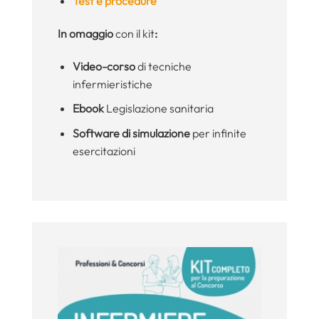
Test e procedure
In omaggio
con il kit
:
Video-corso
di tecniche
infermieristiche
Ebook
Legislazione sanitaria
Software di simulazione
per infinite
esercitazioni