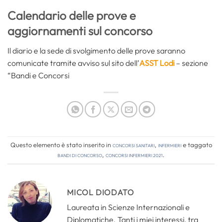
Calendario delle prove e
aggiornamenti sul concorso
Il diario e la sede di svolgimento delle prove saranno
comunicate tramite avviso sul sito dell’
ASST Lodi
– sezione
“Bandi e Concorsi
Questo elemento è stato inserito in
Concorsi Sanitari
,
Infermieri
e taggato
bandi di concorso
,
concorsi infermieri 2021
.
MICOL DIODATO
Laureata in Scienze Internazionali e
Diplomatiche. Tanti i miei interessi, tra