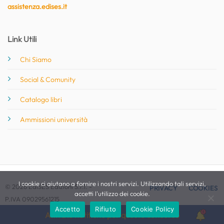
assistenza.edises.it
Link Utili
Chi Siamo
Social & Comunity
Catalogo libri
Ammissioni università
I cookie ci aiutano a fornire i nostri servizi. Utilizzando tali servizi,
© 2026 EdiSES Edizioni S.r.l. -
PRIVACY
COOKIES
accetti l'utilizzo dei cookie.
P.IVA 09029561215
Accetto
Rifiuto
Cookie Policy
Attiva le notifiche per questo concorso