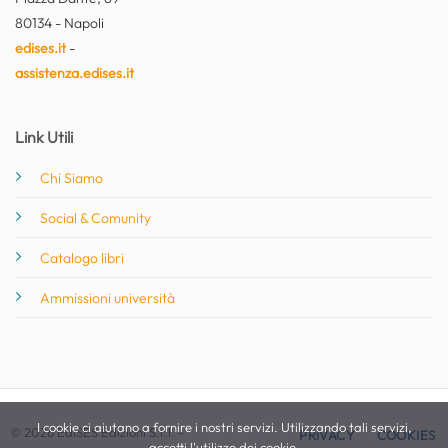
80134 - Napoli
edises.it
-
assistenza.edises.it
Link Utili
Chi Siamo
Social & Comunity
Catalogo libri
Ammissioni università
I cookie ci aiutano a fornire i nostri servizi. Utilizzando tali servizi,
© 2026 EdiSES Edizioni S.r.l. -
PRIVACY
COOKIES
accetti l'utilizzo dei cookie.