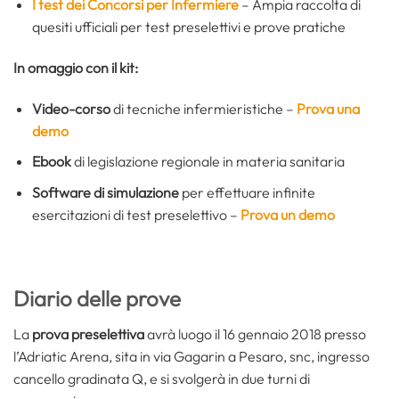
I test dei Concorsi per Infermiere
– Ampia raccolta di
quesiti ufficiali per test preselettivi e prove pratiche
In omaggio con il kit:
Video-corso
di tecniche infermieristiche –
Prova una
demo
Ebook
di legislazione regionale in materia sanitaria
Software di simulazione
per effettuare infinite
esercitazioni di test preselettivo –
Prova un demo
Diario delle prove
La
prova preselettiva
avrà luogo il 16 gennaio 2018 presso
l’Adriatic Arena, sita in via Gagarin a Pesaro, snc, ingresso
cancello gradinata Q, e si svolgerà in due turni di