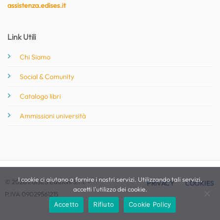
assistenza.edises.it
Link Utili
Chi Siamo
Social & Comunity
Catalogo libri
Ammissioni università
I cookie ci aiutano a fornire i nostri servizi. Utilizzando tali servizi,
© 2026 EdiSES Edizioni S.r.l. -
PRIVACY
COOKIES
accetti l'utilizzo dei cookie.
P.IVA 09029561215
Accetto
Rifiuto
Cookie Policy