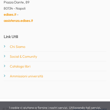
Piazza Dante, 89
80134 - Napoli
edises.it
-
assistenza.edises.it
Link Utili
Chi Siamo
Social & Comunity
Catalogo libri
Ammissioni università
I cookie ci aiutano a fornire i nostri servizi. Utilizzando tali servizi,
© 2026 EdiSES Edizioni S.r.l. -
PRIVACY
COOKIES