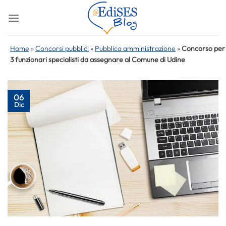
Salta
ai
contenuti
Home
»
Concorsi pubblici
»
Pubblica amministrazione
»
Concorso per
3 funzionari specialisti da assegnare al Comune di Udine
06
Dic