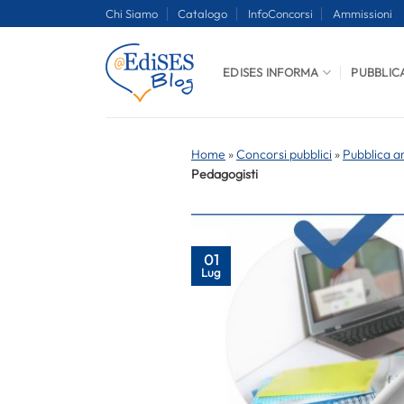
Salta
Chi Siamo
Catalogo
InfoConcorsi
Ammissioni
ai
contenuti
EDISES INFORMA
PUBBLIC
Home
»
Concorsi pubblici
»
Pubblica a
Pedagogisti
01
Lug