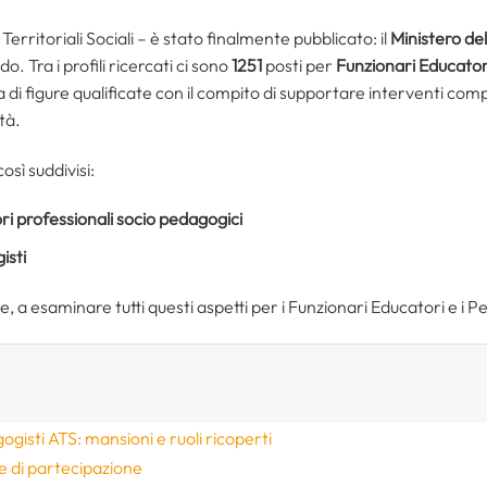
Territoriali Sociali – è stato finalmente pubblicato: il
Ministero del
. Tra i profili ricercati ci sono
1251
posti per
Funzionari Educator
a di figure qualificate con il compito di supportare interventi comp
tà.
osì suddivisi:
ri professionali socio pedagogici
isti
 a esaminare tutti questi aspetti per i Funzionari Educatori e i P
isti ATS: mansioni e ruoli ricoperti
de di partecipazione