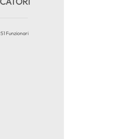
UCATORI
251 Funzionari