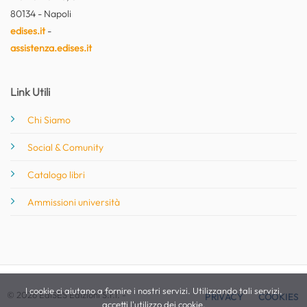
80134 - Napoli
edises.it
-
assistenza.edises.it
Link Utili
Chi Siamo
Social & Comunity
Catalogo libri
Ammissioni università
I cookie ci aiutano a fornire i nostri servizi. Utilizzando tali servizi,
© 2026 EdiSES Edizioni S.r.l. -
PRIVACY
COOKIES
accetti l'utilizzo dei cookie.